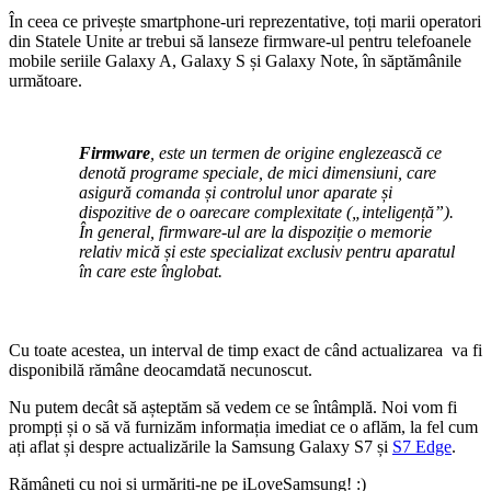
În ceea ce privește smartphone-uri reprezentative, toți marii operatori
din Statele Unite ar trebui să lanseze firmware-ul pentru telefoanele
mobile seriile Galaxy A, Galaxy S și Galaxy Note, în săptămânile
următoare.
Firmware
, este un termen de origine englezească ce
denotă programe speciale, de mici dimensiuni, care
asigură comanda și controlul unor aparate și
dispozitive de o oarecare complexitate („inteligență”).
În general, firmware-ul are la dispoziție o memorie
relativ mică și este specializat exclusiv pentru aparatul
în care este înglobat.
Cu toate acestea, un interval de timp exact de când actualizarea va fi
disponibilă rămâne deocamdată necunoscut.
Nu putem decât să așteptăm să vedem ce se întâmplă. Noi vom fi
prompți și o să vă furnizăm informația imediat ce o aflăm, la fel cum
ați aflat și despre actualizările la Samsung Galaxy S7 și
S7 Edge
.
Rămâneți cu noi și urmăriți-ne pe iLoveSamsung! :)