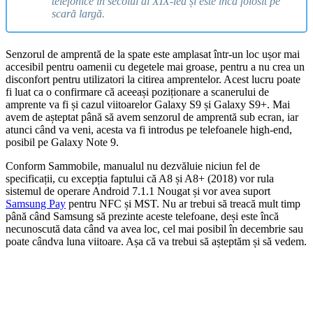
telefonice în secolul al XIX-lea și este încă folosit pe
scară largă.
Senzorul de amprentă de la spate este amplasat într-un loc ușor mai
accesibil pentru oamenii cu degetele mai groase, pentru a nu crea un
disconfort pentru utilizatori la citirea amprentelor. Acest lucru poate
fi luat ca o confirmare că aceeași poziționare a scanerului de
amprente va fi și cazul viitoarelor Galaxy S9 și Galaxy S9+. Mai
avem de așteptat până să avem senzorul de amprentă sub ecran, iar
atunci când va veni, acesta va fi introdus pe telefoanele high-end,
posibil pe Galaxy Note 9.
Conform Sammobile, manualul nu dezvăluie niciun fel de
specificații, cu excepția faptului că A8 și A8+ (2018) vor rula
sistemul de operare Android 7.1.1 Nougat și vor avea suport
Samsung Pay
pentru NFC și MST. Nu ar trebui să treacă mult timp
până când Samsung să prezinte aceste telefoane, deși este încă
necunoscută data când va avea loc, cel mai posibil în decembrie sau
poate cândva luna viitoare. Așa că va trebui să așteptăm și să vedem.