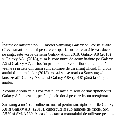
Înainte de lansarea noului model Samsung Galaxy S9, există și alte
câteva smartphone-uri pe care compania sud-coreeană le va aduce
pe piață, este vorba de seria Galaxy A din 2018. Galaxy A8 (2018)
și Galaxy A8+ (2018), cum le vom numi de acum înainte pe Galaxy
A5 și Galaxy A7, au fost în prim planul zvonurilor de mai multă
vreme și în cele din urmă sunt aproape de un anunț oficial. În ciuda
anului din numele lor (2018), există șanse mari ca Samsung să
lanseze atât Galaxy A8, cât și Galaxy A8+ (2018) până la sfârșitul
anului.
Zvonurile spun că nu vor mai fi lansate alte serii de smartphone-uri
Galaxy A în acest an, pe lângă cele două pe care le-am menționat.
Samsung a încărcat online manualul pentru smartphone-urile Galaxy
A8 și Galaxy A8+ (2018), cunoscute și sub numele de model SM-
A530 și SM-A730. Această postare a manualului de utilizare pe site-