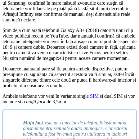
ul Samsung, confirmă în mare măsură zvonurile care susțin că
telefoanele vor fi lansate pe piață până la sfârșitul lunii decembrie.
Afișajul Infinity este confirmat de manual, deși dimensiunile reale
sunt încă neclare.
Știm deja cum arată telefonul Galaxy A8+ (2018) datorită unui clip
video publicat recent pe YouTube, dar manualul confirmă că ambele
telefoane inteligente vor avea în față afișaje cu un raport de aspect de
18: 9 și camere duble. Deoarece există două camere în față, aplicația
pentru cameră va veni cu caracteristica Live Focus pentru selfies.
Nu știm numărul de megapixeli pentru aceste camere momentan.
Deoarece manualul pare să fie pentru ambele dispozitive, putem
presupune cu siguranță că aspectul acestora va fi similar, astfel încât
singurele diferențe dintre cele două ar putea fi hardware-ul interior și
probabil dimensiunea ecranului.
Ambele telefoane vor veni în variante single
SIM
și dual SIM și vor
include și o
mufă jack
de 3,5mm.
Mufa jack
este un conector de telefon, folosit în mod
obișnuit pentru semnale audio analogice. Conectorul
telefonului a fost inventat pentru utilizarea în tablouri