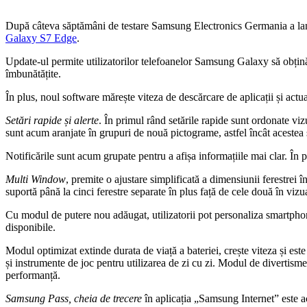
După câteva săptămâni de testare Samsung Electronics Germania a lan
Galaxy S7 Edge
.
Update-ul permite utilizatorilor telefoanelor Samsung Galaxy să obțină 
îmbunătățite.
În plus, noul software mărește viteza de descărcare de aplicații și actu
Setări rapide și alerte
. În primul rând setările rapide sunt ordonate viz
sunt acum aranjate în grupuri de nouă pictograme, astfel încât acestea 
Notificările sunt acum grupate pentru a afișa informațiile mai clar. În p
Multi Window
, premite o ajustare simplificată a dimensiunii ferestrei 
suportă până la cinci ferestre separate în plus față de cele două în vizua
Cu modul de putere nou adăugat, utilizatorii pot personaliza smartphon
disponibile.
Modul optimizat extinde durata de viață a bateriei, crește viteza și este
și instrumente de joc pentru utilizarea de zi cu zi. Modul de divertisme
performanță.
Samsung Pass, cheia de trecere
în aplicația „Samsung Internet” este a