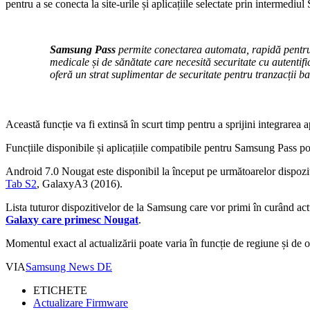
pentru a se conecta la site-urile și aplicațiile selectate prin intermedi
Samsung Pass
permite conectarea automata, rapidă pentru sit
medicale și de sănătate care necesită securitate cu autenti
oferă un strat suplimentar de securitate pentru tranzacții b
Această funcție va fi extinsă în scurt timp pentru a sprijini integrarea a
Funcțiile disponibile și aplicațiile compatibile pentru Samsung Pass pot v
Android 7.0 Nougat este disponibil la început pe următoarelor dispoz
Tab S2
, GalaxyA3 (2016).
Lista tuturor dispozitivelor de la Samsung care vor primi în curând ac
Galaxy care primesc Nougat
.
Momentul exact al actualizării poate varia în funcție de regiune și de 
VIA
Samsung News DE
ETICHETE
Actualizare Firmware