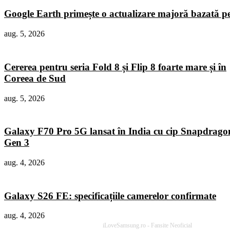
Google Earth primește o actualizare majoră bazată p
aug. 5, 2026
Cererea pentru seria Fold 8 și Flip 8 foarte mare și în
Coreea de Sud
aug. 5, 2026
Galaxy F70 Pro 5G lansat în India cu cip Snapdrago
Gen 3
aug. 4, 2026
Galaxy S26 FE: specificațiile camerelor confirmate
aug. 4, 2026
iLoveSamsung.ro - Fansite Neoficial