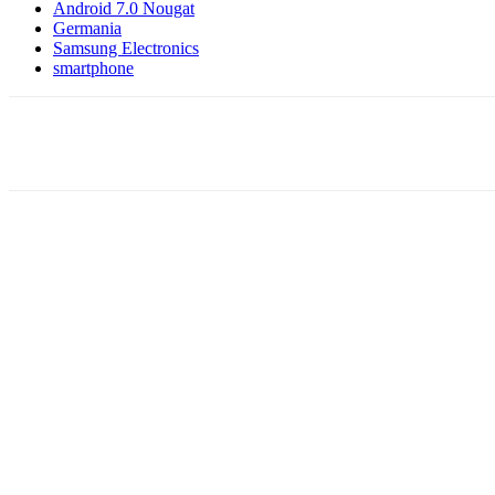
Android 7.0 Nougat
Germania
Samsung Electronics
smartphone
Facebook
WhatsApp
X
ReddIt