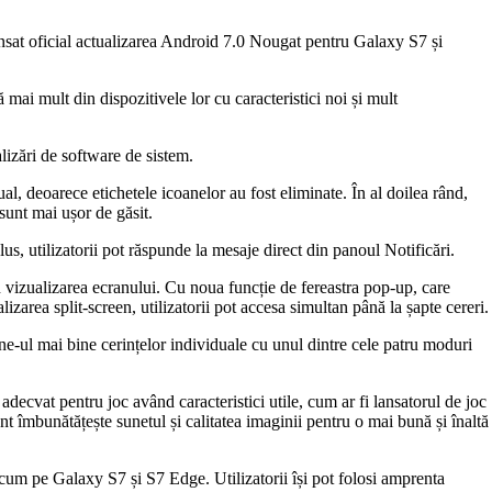
sat oficial actualizarea Android 7.0 Nougat pentru Galaxy S7 și
mai mult din dispozitivele lor cu caracteristici noi și mult
alizări de software de sistem.
ual, deoarece etichetele icoanelor au fost eliminate. În al doilea rând,
sunt mai ușor de găsit.
lus, utilizatorii pot răspunde la mesaje direct din panoul Notificări.
în vizualizarea ecranului. Cu noua funcție de fereastra pop-up, care
lizarea split-screen, utilizatorii pot accesa simultan până la șapte cereri.
e-ul mai bine cerințelor individuale cu unul dintre cele patru moduri
 adecvat pentru joc având caracteristici utile, cum ar fi lansatorul de joc
nt îmbunătățește sunetul și calitatea imaginii pentru o mai bună și înaltă
cum pe Galaxy S7 și S7 Edge. Utilizatorii își pot folosi amprenta