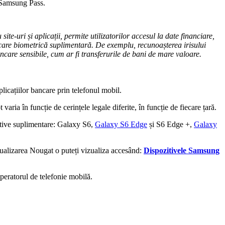
ul Samsung Pass.
e-uri și aplicații, permite utilizatorilor accesul la date financiare,
ficare biometrică suplimentară. De exemplu, recunoașterea irisului
ancare sensibile, cum ar fi transferurile de bani de mare valoare.
plicațiilor bancare prin telefonul mobil.
aria în funcție de cerințele legale diferite, în funcție de fiecare țară.
itive suplimentare: Galaxy S6,
Galaxy S6 Edge
și S6 Edge +,
Galaxy
tualizarea Nougat o puteți vizualiza accesând:
Dispozitivele Samsung
operatorul de telefonie mobilă.