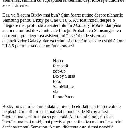
asemenea, similară cu suprapunerea Gemini, deși folosește culori de
accent diferite.
Dar, va fi acum Bixby mai bun? Știm foarte puține despre planurile
Samsung pentru Bixby pe One UI 8.5. Au fost indicii despre o
integrare mai profundă a asistentului în
Moduri și Rutine
, dar până
acum nu au fost dezvăluite alte funcții. Probabil că Samsung se va
concentra pe integrarea asistentului în setările de sistem ale
dispozitivelor Galaxy, dar va trebui să așteptăm lansarea stabilă One
UI 8.5 pentru a vedea cum funcționează.
Noua
fereastră
pop-up
Bixby Sursă
foto:
SamMobile
via
PhoneArena
Bixby nu s-a ridicat niciodată la nivelul celorlalți asistenți rivali de
pe piață. Unul dintre cele mai slabe puncte ale Bixby a fost
întotdeauna performanța sa generală. Asistentul Google a fost
întotdeauna mai rapid, mai precis și putea finaliza mai multe sarcini
decât asistentul Samsung. Acum, diferența este și mai notabilă,