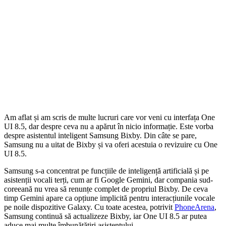
Am aflat și am scris de multe lucruri care vor veni cu interfața One
UI 8.5, dar despre ceva nu a apărut în nicio informație. Este vorba
despre asistentul inteligent Samsung Bixby. Din câte se pare,
Samsung nu a uitat de Bixby și va oferi acestuia o revizuire cu One
UI 8.5.
Samsung s-a concentrat pe funcțiile de inteligență artificială și pe
asistenții vocali terți, cum ar fi Google Gemini, dar compania sud-
coreeană nu vrea să renunțe complet de propriul Bixby. De ceva
timp Gemini apare ca opțiune implicită pentru interacțiunile vocale
pe noile dispozitive Galaxy. Cu toate acestea, potrivit
PhoneArena
,
Samsung continuă să actualizeze Bixby, iar One UI 8.5 ar putea
aduce mai multe îmbunătățiri asistentului.