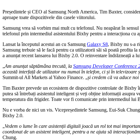
Președintele și CEO al Samsung North America, Tim Baxter, consider
aproape toate dispozitivele din casele viitorului.
Samsung vrea să vorbim mai mult cu telefonul. Nu neapărat în sensul tr
telefonul prin intermediul asistentului Bixby pentru a interacționa cu a
Lansat la începutul acestui an cu Samsung
Galaxy S8
, Bixby nu s-a r
Samsung trebuie să le facă pentru ca utilizatorii săi să poată profita 
a anunțat recent lansarea lui Bixby 2.0. O reinventare îndrăzneață a
„
Am anunțat săptămâna trecută, la
Samsung Developer Conference 
această interfață de utilizator nu numai în telefon, ci și în televizoare ș
Summit-ul All Markets al Yahoo Finance. „
și credem că va aduce noi 
Tim Baxter prevede un ecosistem de dispozitive controlate de Bixby în cas
putea să întrebați asistentul inteligent și veți obține informații asupra 
temperatura din frigider. Toate vor fi comunicate prin intermediul lui 
Nu e vorba de nici un vis. Vicepreședintele Samsung, Eui-Suk Chung, 
Bixby 2.0.
„
Vedem o lume în care asistenții digitali joacă un rol tot mai important,
coordonat de un asistent inteligent, pentru a ne ajuta să interacționă
Chung.