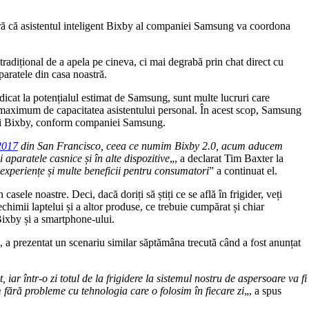
ă că asistentul inteligent Bixby al companiei Samsung va coordona
adițional de a apela pe cineva, ci mai degrabă prin chat direct cu
paratele din casa noastră.
idicat la potențialul estimat de Samsung, sunt multe lucruri care
la maximum de capacitatea asistentului personal. În acest scop, Samsung
 lui Bixby, conform companiei Samsung.
2017
din San Francisco, ceea ce numim Bixby 2.0, acum aducem
i aparatele casnice și în alte dispozitive
„, a declarat Tim Baxter la
experiențe și multe beneficii pentru consumatori
” a continuat el.
ele noastre. Deci, dacă doriți să știți ce se află în frigider, veți
vechimii laptelui și a altor produse, ce trebuie cumpărat și chiar
Bixby și a smartphone-ului.
a prezentat un scenariu similar săptămâna trecută când a fost anunțat
 iar într-o zi totul de la frigidere la sistemul nostru de aspersoare va fi
m fără probleme cu tehnologia care o folosim în fiecare zi
„, a spus