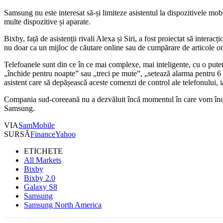
Samsung nu este interesat să-și limiteze asistentul la dispozitivele mob
multe dispozitive și aparate.
Bixby, față de asistenții rivali Alexa și Siri, a fost proiectat să inter
nu doar ca un mijloc de căutare online sau de cumpărare de articole on
Telefoanele sunt din ce în ce mai complexe, mai inteligente, cu o pute
„închide pentru noapte” sau „treci pe mute”, „setează alarma pentru 6
asistent care să depășească aceste comenzi de control ale telefonului, ia
Compania sud-coreeană nu a dezvăluit încă momentul în care vom încep
Samsung.
VIA
SamMobile
SURSĂ
FinanceYahoo
ETICHETE
All Markets
Bixby
Bixby 2.0
Galaxy S8
Samsung
Samsung North America