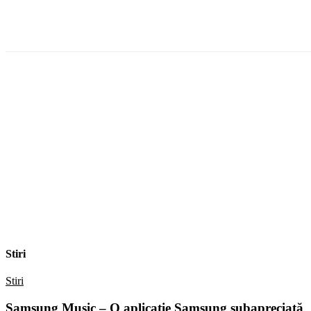
Facebook
WhatsApp
X
ReddIt
Stiri
Stiri
Samsung Music – O aplicație Samsung subapreciată