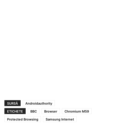
SURSĂ
Androidauthority
ETICHETE
BBC
Browser
Chromium M59
Protected Browsing
Samsung Internet