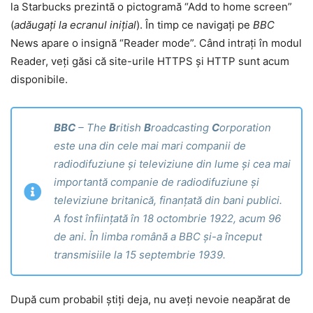
la Starbucks prezintă o pictogramă “Add to home screen”
(
adăugați la ecranul inițial
). În timp ce navigați pe
BBC
News apare o insignă “Reader mode”. Când intrați în modul
Reader, veți găsi că site-urile HTTPS și HTTP sunt acum
disponibile.
BBC
– The
B
ritish
B
roadcasting
C
orporation
este una din cele mai mari companii de
radiodifuziune și televiziune din lume și cea mai
importantă companie de radiodifuziune și
televiziune britanică, finanțată din bani publici.
A fost înființată în 18 octombrie 1922, acum 96
de ani. În limba română a BBC și-a început
transmisiile la 15 septembrie 1939.
După cum probabil știți deja, nu aveți nevoie neapărat de