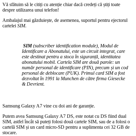
Vă sfătuim să le citiți cu atenție chiar dacă credeți că știți toate
despre utilizarea unui telefon!
Ambalajul mai găzduiește, de asemenea, suportul pentru ejectorul
cartelei
SIM
.
SIM
(subscriber identification module), Modul de
Identificare a Abonatului, este un circuit integrat, care
este destinat pentru a stoca în siguranță, identitatea
abonatului mobil. Cartela SIM are două parole: un
număr personal de identificare (PIN), precum și un cod
personal de deblocare (PUK). Primul card SIM a fost
dezvoltat în 1991 la Munchen de către firma Giesecke
& Devrient.
Samsung Galaxy A7 vine cu doi ani de garanție.
Putem avea Samsung Galaxy A7 DS, este notat cu DS fiind dual
SIM, astfel încât să puteți folosi două cartele SIM, sau de a folosi o
cartelă SIM și un card micro-SD pentru a suplimenta cei 32 GB de
stocare.