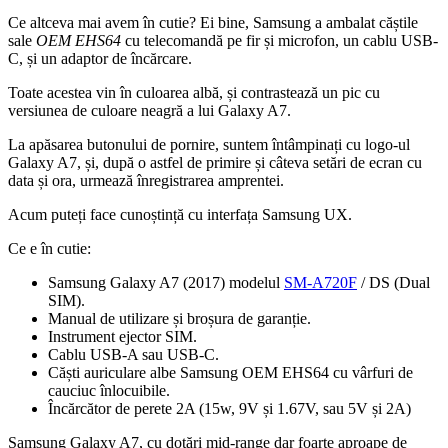
Ce altceva mai avem în cutie? Ei bine, Samsung a ambalat căștile
sale
OEM EHS64
cu telecomandă pe fir și microfon, un cablu USB-
C, și un adaptor de încărcare.
Toate acestea vin în culoarea albă, și contrastează un pic cu
versiunea de culoare neagră a lui Galaxy A7.
La apăsarea butonului de pornire, suntem întâmpinați cu logo-ul
Galaxy A7, și, după o astfel de primire și câteva setări de ecran cu
data și ora, urmează înregistrarea amprentei.
Acum puteți face cunoștință cu interfața Samsung UX.
Ce e în cutie:
Samsung Galaxy A7 (2017) modelul
SM-A720F
/ DS (Dual
SIM).
Manual de utilizare și broșura de garanție.
Instrument ejector SIM.
Cablu USB-A sau USB-C.
Căști auriculare albe Samsung OEM EHS64 cu vârfuri de
cauciuc înlocuibile.
Încărcător de perete 2A (15w, 9V și 1.67V, sau 5V și 2A)
Samsung Galaxy A7, cu dotări mid-range dar foarte aproape de