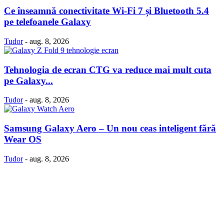
Ce înseamnă conectivitate Wi-Fi 7 și Bluetooth 5.4
pe telefoanele Galaxy
Tudor
-
aug. 8, 2026
Tehnologia de ecran CTG va reduce mai mult cuta
pe Galaxy...
Tudor
-
aug. 8, 2026
Samsung Galaxy Aero – Un nou ceas inteligent fără
Wear OS
Tudor
-
aug. 8, 2026
Politică Cookie-uri
Politica Confidenţialitate
Despre proiectul iLoveSamsung.ro
Contact
© iLoveSamsung.ro - Fansite Neoficial |
Găzduire web
de la Net