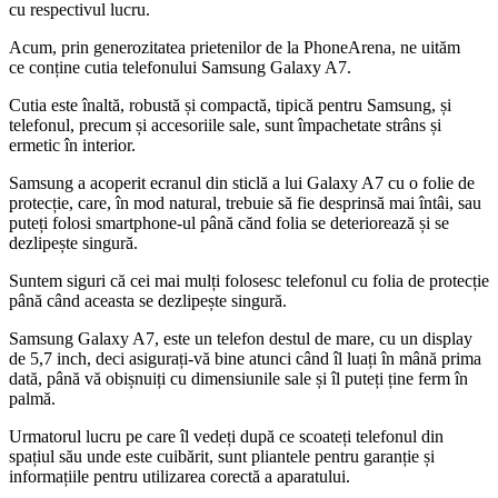
cu respectivul lucru.
Acum, prin generozitatea prietenilor de la PhoneArena, ne uităm
ce conține cutia telefonului Samsung Galaxy A7.
Cutia este înaltă, robustă și compactă, tipică pentru Samsung, și
telefonul, precum și accesoriile sale, sunt împachetate strâns și
ermetic în interior.
Samsung a acoperit ecranul din sticlă a lui Galaxy A7 cu o folie de
protecție, care, în mod natural, trebuie să fie desprinsă mai întâi, sau
puteți folosi smartphone-ul până cănd folia se deteriorează și se
dezlipește singură.
Suntem siguri că cei mai mulți folosesc telefonul cu folia de protecție
până când aceasta se dezlipește singură.
Samsung Galaxy A7, este un telefon destul de mare, cu un display
de 5,7 inch, deci asigurați-vă bine atunci când îl luați în mână prima
dată, până vă obișnuiți cu dimensiunile sale și îl puteți ține ferm în
palmă.
Urmatorul lucru pe care îl vedeți după ce scoateți telefonul din
spațiul său unde este cuibărit, sunt pliantele pentru garanție și
informațiile pentru utilizarea corectă a aparatului.