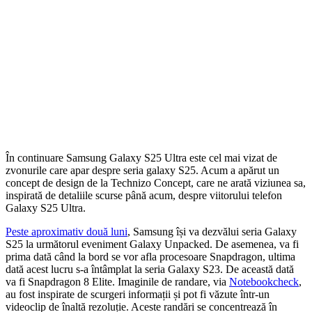
În continuare Samsung Galaxy S25 Ultra este cel mai vizat de
zvonurile care apar despre seria galaxy S25. Acum a apărut un
concept de design de la Technizo Concept, care ne arată viziunea sa,
inspirată de detaliile scurse până acum, despre viitorului telefon
Galaxy S25 Ultra.
Peste aproximativ două luni
, Samsung își va dezvălui seria Galaxy
S25 la următorul eveniment Galaxy Unpacked. De asemenea, va fi
prima dată când la bord se vor afla procesoare Snapdragon, ultima
dată acest lucru s-a întâmplat la seria Galaxy S23. De această dată
va fi Snapdragon 8 Elite. Imaginile de randare, via
Notebookcheck
,
au fost inspirate de scurgeri informații și pot fi văzute într-un
videoclip de înaltă rezoluție. Aceste randări se concentrează în