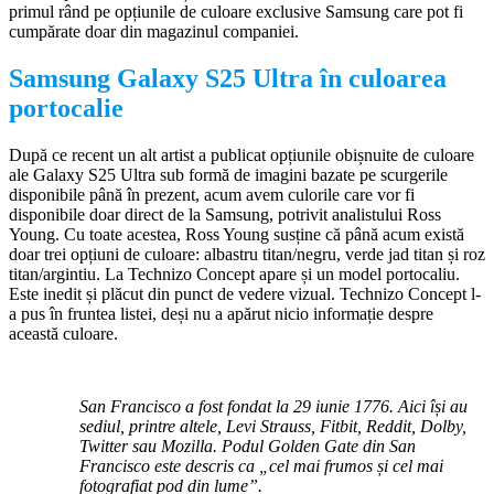
primul rând pe opțiunile de culoare exclusive Samsung care pot fi
cumpărate doar din magazinul companiei.
Samsung Galaxy S25 Ultra în culoarea
portocalie
După ce recent un alt artist a publicat opțiunile obișnuite de culoare
ale Galaxy S25 Ultra sub formă de imagini bazate pe scurgerile
disponibile până în prezent, acum avem culorile care vor fi
disponibile doar direct de la Samsung, potrivit analistului Ross
Young. Cu toate acestea, Ross Young susține că până acum există
doar trei opțiuni de culoare: albastru titan/negru, verde jad titan și roz
titan/argintiu. La Technizo Concept apare și un model portocaliu.
Este inedit și plăcut din punct de vedere vizual. Technizo Concept l-
a pus în fruntea listei, deși nu a apărut nicio informație despre
această culoare.
San Francisco a fost fondat la 29 iunie 1776. Aici își au
sediul, printre altele, Levi Strauss, Fitbit, Reddit, Dolby,
Twitter sau Mozilla. Podul Golden Gate din San
Francisco este descris ca „cel mai frumos și cel mai
fotografiat pod din lume”.