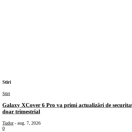
Stiri
Stiri
Galaxy XCover 6 Pro va primi actualizări de securita
doar trimestrial
Tudor
-
aug. 7, 2026
0