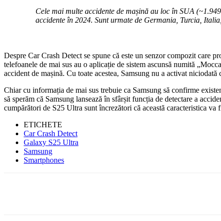
Cele mai multe accidente de mașină au loc în SUA (~1.949
accidente în 2024. Sunt urmate de Germania, Turcia, Italia
Despre Car Crash Detect se spune că este un senzor compozit care proc
telefoanele de mai sus au o aplicație de sistem ascunsă numită „Mocca
accident de mașină. Cu toate acestea, Samsung nu a activat niciodată c
Chiar cu informația de mai sus trebuie ca Samsung să confirme existe
să sperăm că Samsung lansează în sfârșit funcția de detectare a accide
cumpărători de S25 Ultra sunt încrezători că această caracteristica va 
ETICHETE
Car Crash Detect
Galaxy S25 Ultra
Samsung
Smartphones
Facebook
WhatsApp
X
ReddIt