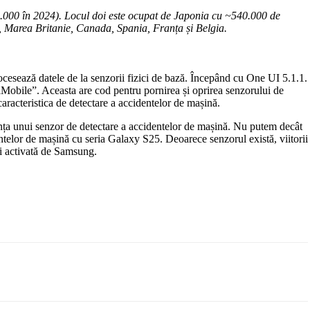
.000 în 2024). Locul doi este ocupat de Japonia cu ~540.000 de
, Marea Britanie, Canada, Spania, Franța și Belgia.
esează datele de la senzorii fizici de bază. Începând cu One UI 5.1.1.
Mobile”. Aceasta are cod pentru pornirea și oprirea senzorului de
aracteristica de detectare a accidentelor de mașină.
nța unui senzor de detectare a accidentelor de mașină. Nu putem decât
ntelor de mașină cu seria Galaxy S25. Deoarece senzorul există, viitorii
fi activată de Samsung.
Email