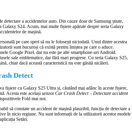
 detectare a accidentelor auto. Din cauze doar de Samsung știute,
ia Galaxy S24. Acum, mai multe fișiere apărute despre seria Galaxy
ccidentelor de mașină.
rsonală pe care speri să nu le folosești niciodată. Unul dintre acestea
lizatorii sunt bucuroși că există pentru liniștea pe care o aduce.
oanele Google Pixel, dar nu este pe alte smartphone-uri Android.
odusele sale emblematice, dar fără mari progrese. Cu seria Galaxy S25,
, chiar dacă această caracteristică nu este găsită nicăieri.
rash Detect
va fișiere cu Galaxy S25 Ultra și, căutând mai adânc în aceste fișiere,
nă. Acesta este același senzor
Car Crash Detect – Detectare accident
dispozitivele Fold mai noi.
pabil să constate un accident de mașină plauzibil, funcția de detectare a
ive în nicio regiune. Nu sunt informații de la utilizatorii acestor modele
plicația Setări.