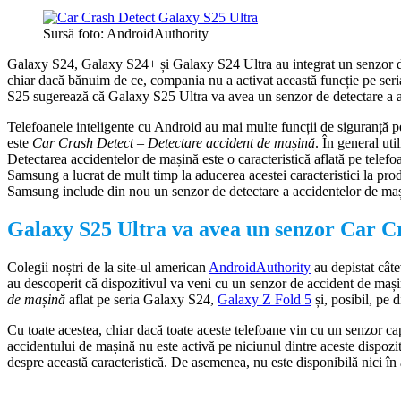
Sursă foto: AndroidAuthority
Galaxy S24, Galaxy S24+ și Galaxy S24 Ultra au integrat un senzor de
chiar dacă bănuim de ce, compania nu a activat această funcție pe ser
S25 sugerează că Galaxy S25 Ultra va avea un senzor de detectare a a
Telefoanele inteligente cu Android au mai multe funcții de siguranță pe
este
Car Crash Detect – Detectare accident de mașină
. În general uti
Detectarea accidentelor de mașină este o caracteristică aflată pe telef
Samsung a lucrat de mult timp la aducerea acestei caracteristici la pr
Samsung include din nou un senzor de detectare a accidentelor de mașină
Galaxy S25 Ultra va avea un senzor Car C
Colegii noștri de la site-ul american
AndroidAuthority
au depistat câte
au descoperit că dispozitivul va veni cu un senzor de accident de mași
de mașină
aflat pe seria Galaxy S24,
Galaxy Z Fold 5
și, posibil, pe 
Cu toate acestea, chiar dacă toate aceste telefoane vin cu un senzor ca
accidentului de mașină nu este activă pe niciunul dintre aceste dispozit
despre această caracteristică. De asemenea, nu este disponibilă nici în a