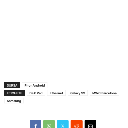
SURSĂ
PhonAndroid
ETICHETE
DeX Pad
Ethernet
Galaxy S9
MWC Barcelona
Samsung