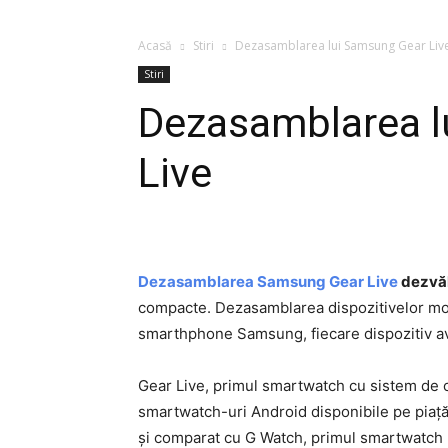
Acasă
Stiri
Dezasamblarea lui Samsung Gear Liv
Stiri
Dezasamblarea l
Live
Dezasamblarea Samsung Gear Live
dezvăl
compacte. Dezasamblarea dispozitivelor mob
smarthphone Samsung, fiecare dispozitiv av
Gear Live, primul smartwatch cu sistem de 
smartwatch-uri Android disponibile pe piață
și comparat cu G Watch, primul smartwatch 