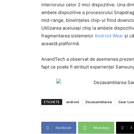
interiorului celor 2 mici dispozitive. Una di
ambele dispozitive a procesorului Snapdra
mid-range, bineînțeles chip-ul fiind downclo
Utilizarea aceluiași chip la ambele dispoziti
fragmentarea sistemelor
Android Wear
și că
această platformă.
AnandTech a observat de asemenea prezența 
fapt ce poate fi atribuit experienței Samsun
ETICHETE
android
Dezasamblarea
Gear Live
Facebook
WhatsApp
X