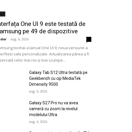
iri
nterfața One UI 9 este testată de
amsung pe 49 de dispozitive
udor
-
aug. 6, 2026
0
msung tocmai a lansat One UI 9, noua versiune a
terfeței sale personalizate. Actualizarea părea a fi
zervată celor mai noi și mai scumpe...
Galaxy Tab S12 Ultra testată pe
Geekbench cu cip MediaTek
Dimensity 9500
aug. 6, 2026
Galaxy S27 Pro nu va avea
cameră cu zoom la nivelul
modelului Ultra
aug. 6, 2026