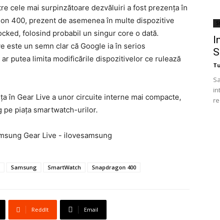
ntre cele mai surpinzătoare dezvăluiri a fost prezența în
gon 400, prezent de asemenea în multe dispozitive
St
cked, folosind probabil un singur core o dată.
I
ve este un semn clar că Google ia în serios
S
 ar putea limita modificările dispozitivelor ce rulează
T
Sa
in
în Gear Live a unor circuite interne mai compacte,
re
g pe piața smartwatch-urilor.
Samsung
SmartWatch
Snapdragon 400
ReddIt
Email