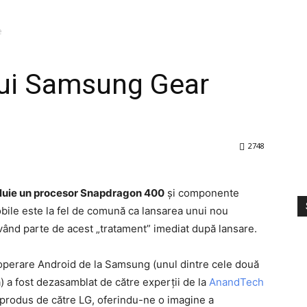
e
ui Samsung Gear
2748
uie un procesor Snapdragon 400
și componente
ile este la fel de comună ca lansarea unui nou
ând parte de acest „tratament” imediat după lansare.
operare Android de la Samsung (unul dintre cele două
) a fost dezasamblat de către experții de la
AnandTech
produs de către LG, oferindu-ne o imagine a