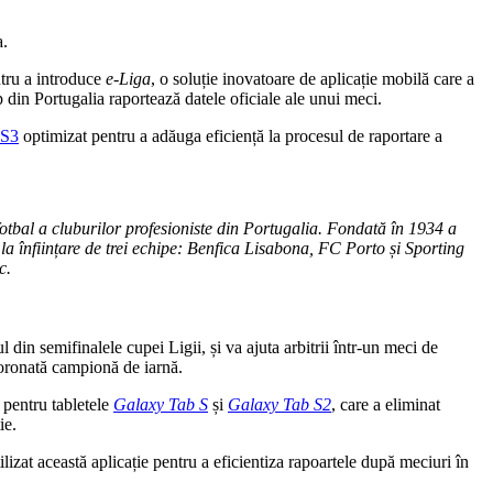
a.
ntru a introduce
e-Liga
, o soluție inovatoare de aplicație mobilă care a
top din Portugalia raportează datele oficiale ale unui meci.
 S3
optimizat pentru a adăuga eficiență la procesul de raportare a
otbal a cluburilor profesioniste din Portugalia.
Fondată în 1934 a
 la înființare de trei echipe: Benfica Lisabona, FC Porto și Sporting
c.
 din semifinalele cupei Ligii, și va ajuta arbitrii într-un meci de
coronată campionă de iarnă.
 pentru tabletele
Galaxy Tab S
și
Galaxy Tab S2
, care a eliminat
ie.
ilizat această aplicație pentru a eficientiza rapoartele după meciuri în