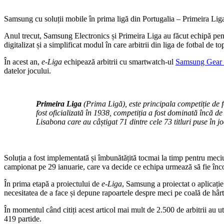
Samsung cu soluții mobile în prima ligă din Portugalia – Primeira Lig
Anul trecut, Samsung Electronics și Primeira Liga au făcut echipă pe
digitalizat și a simplificat modul în care arbitrii din liga de fotbal de 
În acest an,
e-Liga
echipează arbitrii cu smartwatch-ul
Samsung Gear
datelor jocului.
Primeira Liga
(Prima Ligă), este principala competiție de f
fost oficializată în 1938, competiția a fost dominată încă de
Lisabona care au câștigat 71 dintre cele 73 titluri puse în jo
Soluția a fost implementată și îmbunătățită tocmai la timp pentru meciul
campionat pe 29 ianuarie, care va decide ce echipa urmează să fie în
În prima etapă a proiectului de
e-Liga
, Samsung a proiectat o aplicație
necesitatea de a face și depune rapoartele despre meci pe coală de hârt
În momentul când citiți acest articol mai mult de 2.500 de arbitrii au ut
419 partide.