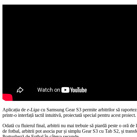
Aplicația de
e-Liga
cu Samsung Gear S3 permite arbitrilor să raporteze
printr-o interfață tactil intuitivă, proiectată special pentru acest proiect.
Odată cu fluierul final, arbitrii nu mai trebuie să piardă peste o oră de
de fotbal, arbitrii pot asocia pur și simplu Gear S3 cu Tab S2, și transf
Portugheză de Fotbal în câteva secunde.