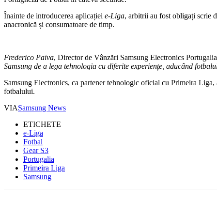
Înainte de introducerea aplicației
e-Liga
, arbitrii au fost obligați scri
anacronică și consumatoare de timp.
Frederico Paiva
, Director de Vânzări Samsung Electronics Portugalia,
Samsung de a lega tehnologia cu diferite experiențe, aducând fotbalu
Samsung Electronics, ca partener tehnologic oficial cu Primeira Liga,
fotbalului.
VIA
Samsung News
ETICHETE
e-Liga
Fotbal
Gear S3
Portugalia
Primeira Liga
Samsung
Facebook
WhatsApp
X
ReddIt