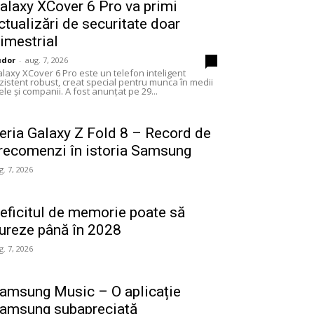
alaxy XCover 6 Pro va primi
ctualizări de securitate doar
rimestrial
udor
-
aug. 7, 2026
0
laxy XCover 6 Pro este un telefon inteligent
zistent robust, creat special pentru munca în medii
ele și companii. A fost anunțat pe 29...
eria Galaxy Z Fold 8 – Record de
recomenzi în istoria Samsung
g. 7, 2026
eficitul de memorie poate să
ureze până în 2028
g. 7, 2026
amsung Music – O aplicație
amsung subapreciată