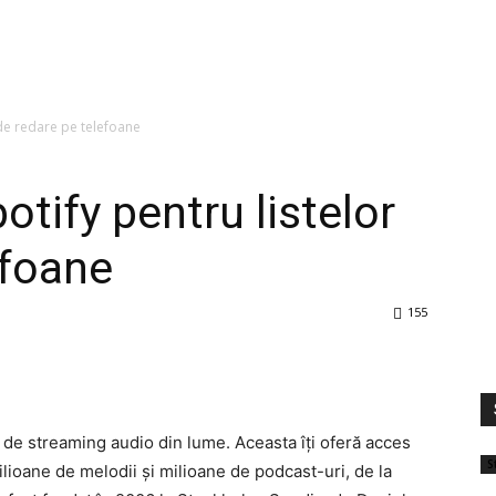
r de redare pe telefoane
potify pentru listelor
efoane
155
 de streaming audio din lume. Aceasta îți oferă acces
St
lioane de melodii și milioane de podcast-uri, de la