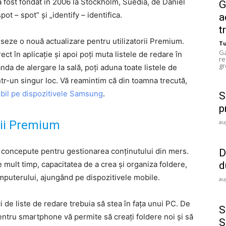
y a fost fondat în 2006 la Stockholm, Suedia, de Daniel
G
t – spot” și „identify – identifica.
a
t
seze o nouă actualizare pentru utilizatorii Premium.
T
Ga
ct în aplicație și apoi poți muta listele de redare în
re
gr
da de alergare la sală, poți aduna toate listele de
tr-un singur loc. Vă reamintim că din toamna trecută,
ibil pe dispozitivele Samsung
.
S
p
cții Premium
au
 concepute pentru gestionarea conținutului din mers.
D
e mult timp, capacitatea de a crea și organiza foldere,
d
computerului, ajungând pe dispozitivele mobile.
au
de liste de redare trebuia să stea în fața unui PC. De
S
entru smartphone vă permite să creați foldere noi și să
S