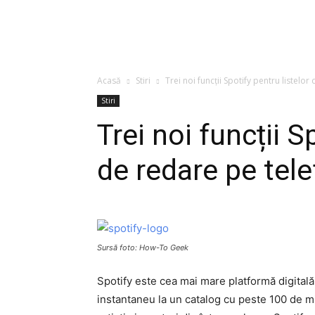
Acasă
Stiri
Trei noi funcții Spotify pentru listelo
Stiri
Trei noi funcții S
de redare pe tel
Sursă foto: How-To Geek
Spotify este cea mai mare platformă digitală
instantaneu la un catalog cu peste 100 de mi