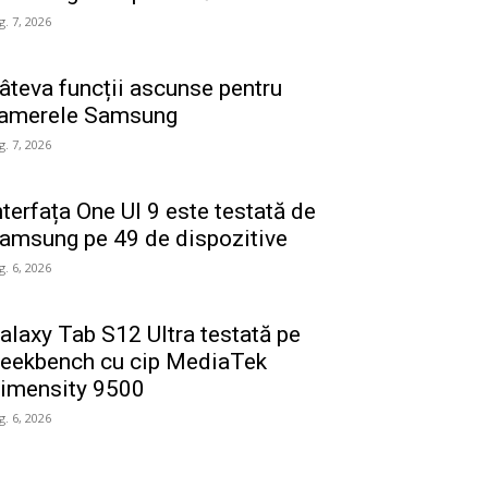
g. 7, 2026
âteva funcții ascunse pentru
amerele Samsung
g. 7, 2026
nterfața One UI 9 este testată de
amsung pe 49 de dispozitive
g. 6, 2026
alaxy Tab S12 Ultra testată pe
eekbench cu cip MediaTek
imensity 9500
g. 6, 2026