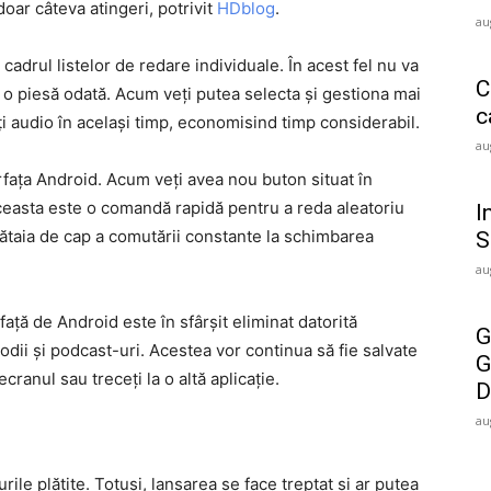
doar câteva atingeri, potrivit
HDblog
.
au
 cadrul listelor de redare individuale. În acest fel nu va
C
e o piesă odată. Acum veți putea selecta și gestiona mai
c
i audio în același timp, economisind timp considerabil.
au
rfața Android. Acum veți avea nou buton situat în
Aceasta este o comandă rapidă pentru a reda aleatoriu
I
bătaia de cap a comutării constante la schimbarea
S
au
față de Android este în sfârșit eliminat datorită
G
odii și podcast-uri. Acestea vor continua să fie salvate
G
cranul sau treceți la o altă aplicație.
D
au
ile plătite. Totuși, lansarea se face treptat și ar putea