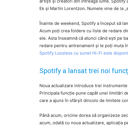
artiști și creatori din întreaga lume. Spotif
Ek și Martin Lorentzon. Numele vine de la „spo
Înainte de weekend, Spotify a început să lan
Acum poți crea foldere cu liste de redare dire
ele. Asta înseamnă că atunci când ești pe ban
redare pentru antrenament și le poți muta în
Spotify Lossless cu sunet Hi-Fi este dispon
Spotify a lansat trei noi fun
Noua actualizare introduce trei instrumente
Principala funcție pune capăt unei limitări d
care a ajuns în sfârșit dincolo de limitele 
Până acum, oricine dorea să organizeze zeci 
acum, odată cu noua actualizare, aplicația p