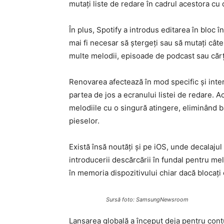
mutați liste de redare în cadrul acestora cu 
În plus, Spotify a introdus editarea în bloc în
mai fi necesar să ștergeți sau să mutați cât
multe melodii, episoade de podcast sau cărț
Renovarea afectează în mod specific și inte
partea de jos a ecranului listei de redare. 
melodiile cu o singură atingere, eliminând 
pieselor.
Există însă noutăți și pe iOS, unde decalajul 
introducerii descărcării în fundal pentru mel
în memoria dispozitivului chiar dacă blocați e
Sursă foto: SamsungNewsroom
Lansarea globală a început deja pentru contur