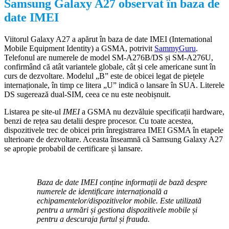
Samsung Galaxy A27 observat în baza de
date IMEI
Viitorul Galaxy A27 a apărut în baza de date IMEI (International
Mobile Equipment Identity) a GSMA, potrivit
SammyGuru
.
Telefonul are numerele de model SM-A276B/DS și SM-A276U,
confirmând că atât variantele globale, cât și cele americane sunt în
curs de dezvoltare. Modelul „B” este de obicei legat de piețele
internaționale, în timp ce litera „U” indică o lansare în SUA. Literele
DS sugerează dual-SIM, ceea ce nu este neobișnuit.
Listarea pe site-ul
IMEI
a GSMA nu dezvăluie specificații hardware,
benzi de rețea sau detalii despre procesor. Cu toate acestea,
dispozitivele trec de obicei prin înregistrarea IMEI GSMA în etapele
ulterioare de dezvoltare. Aceasta înseamnă că Samsung Galaxy A27
se apropie probabil de certificare și lansare.
Baza de date IMEI conține informații de bază despre
numerele de identificare internațională a
echipamentelor/dispozitivelor mobile. Este utilizată
pentru a urmări și gestiona dispozitivele mobile și
pentru a descuraja furtul și frauda.