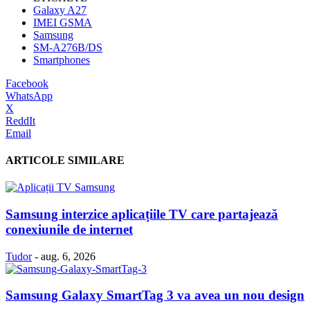
Galaxy A27
IMEI GSMA
Samsung
SM-A276B/DS
Smartphones
Facebook
WhatsApp
X
ReddIt
Email
ARTICOLE SIMILARE
Samsung interzice aplicațiile TV care partajează
conexiunile de internet
Tudor
-
aug. 6, 2026
Samsung Galaxy SmartTag 3 va avea un nou design