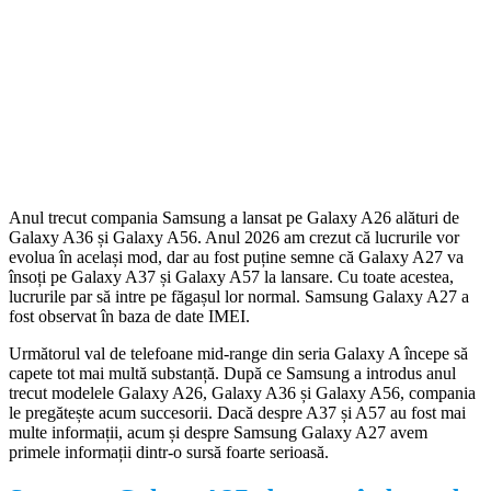
Anul trecut compania Samsung a lansat pe Galaxy A26 alături de
Galaxy A36 și Galaxy A56. Anul 2026 am crezut că lucrurile vor
evolua în același mod, dar au fost puține semne că Galaxy A27 va
însoți pe Galaxy A37 și Galaxy A57 la lansare. Cu toate acestea,
lucrurile par să intre pe făgașul lor normal. Samsung Galaxy A27 a
fost observat în baza de date IMEI.
Următorul val de telefoane mid-range din seria Galaxy A începe să
capete tot mai multă substanță. După ce Samsung a introdus anul
trecut modelele Galaxy A26, Galaxy A36 și Galaxy A56, compania
le pregătește acum succesorii. Dacă despre A37 și A57 au fost mai
multe informații, acum și despre Samsung Galaxy A27 avem
primele informații dintr-o sursă foarte serioasă.