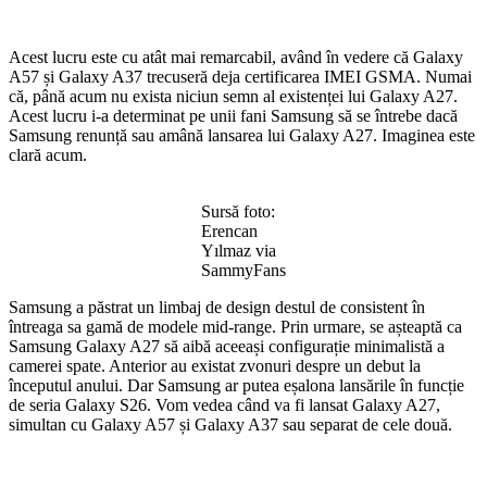
Acest lucru este cu atât mai remarcabil, având în vedere că Galaxy
A57 și Galaxy A37 trecuseră deja certificarea IMEI GSMA. Numai
că, până acum nu exista niciun semn al existenței lui Galaxy A27.
Acest lucru i-a determinat pe unii fani Samsung să se întrebe dacă
Samsung renunță sau amână lansarea lui Galaxy A27. Imaginea este
clară acum.
Sursă foto:
Erencan
Yılmaz via
SammyFans
Samsung a păstrat un limbaj de design destul de consistent în
întreaga sa gamă de modele mid-range. Prin urmare, se așteaptă ca
Samsung Galaxy A27 să aibă aceeași configurație minimalistă a
camerei spate. Anterior au existat zvonuri despre un debut la
începutul anului. Dar Samsung ar putea eșalona lansările în funcție
de seria Galaxy S26. Vom vedea când va fi lansat Galaxy A27,
simultan cu Galaxy A57 și Galaxy A37 sau separat de cele două.