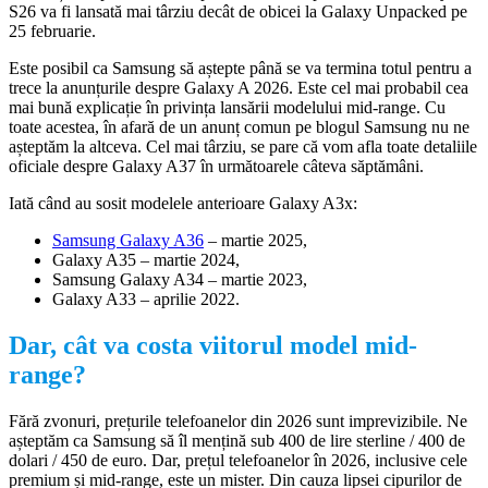
S26 va fi lansată mai târziu decât de obicei la Galaxy Unpacked pe
25 februarie.
Este posibil ca Samsung să aștepte până se va termina totul pentru a
trece la anunțurile despre Galaxy A 2026. Este cel mai probabil cea
mai bună explicație în privința lansării modelului mid-range. Cu
toate acestea, în afară de un anunț comun pe blogul Samsung nu ne
așteptăm la altceva. Cel mai târziu, se pare că vom afla toate detaliile
oficiale despre Galaxy A37 în următoarele câteva săptămâni.
Iată când au sosit modelele anterioare Galaxy A3x:
Samsung Galaxy A36
– martie 2025,
Galaxy A35 – martie 2024,
Samsung Galaxy A34 – martie 2023,
Galaxy A33 – aprilie 2022.
Dar, cât va costa viitorul model mid-
range?
Fără zvonuri, prețurile telefoanelor din 2026 sunt imprevizibile. Ne
așteptăm ca Samsung să îl mențină sub 400 de lire sterline / 400 de
dolari / 450 de euro. Dar, prețul telefoanelor în 2026, inclusive cele
premium și mid-range, este un mister. Din cauza lipsei cipurilor de