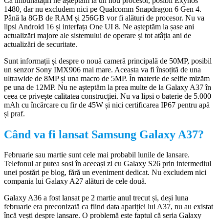
Ca îmbunătățiri ne așteptăm la un nou procesor, posibil Exynos
1480, dar nu excludem nici pe Qualcomm Snapdragon 6 Gen 4.
Până la 8GB de RAM și 256GB vor fi alături de procesor. Nu va
lipsi Android 16 și interfața One UI 8. Ne așteptăm la șase ani
actualizări majore ale sistemului de operare și tot atâția ani de
actualizări de securitate.
Sunt informații și despre o nouă cameră principală de 50MP, posibil
un senzor Sony IMX906 mai mare. Aceasta va fi însoțită de una
ultrawide de 8MP și una macro de 5MP. În materie de selfie mizăm
pe una de 12MP. Nu ne așteptăm la prea multe de la Galaxy A37 în
ceea ce privește calitatea construcției. Nu va lipsi o baterie de 5.000
mAh cu încărcare cu fir de 45W și nici certificarea IP67 pentru apă
și praf.
Când va fi lansat Samsung Galaxy A37?
Februarie sau martie sunt cele mai probabil lunile de lansare.
Telefonul ar putea sosi în aceeași zi cu Galaxy S26 prin intermediul
unei postări pe blog, fără un eveniment dedicat. Nu excludem nici
compania lui Galaxy A27 alături de cele două.
Galaxy A36 a fost lansat pe 2 martie anul trecut și, deși luna
februarie era preconizată ca fiind data apariției lui A37, nu au existat
încă vești despre lansare. O problemă este faptul că seria Galaxy