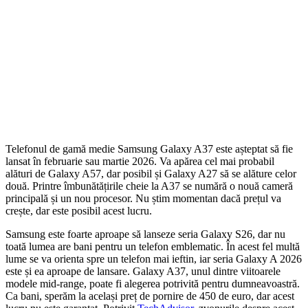
Telefonul de gamă medie Samsung Galaxy A37 este așteptat să fie
lansat în februarie sau martie 2026. Va apărea cel mai probabil
alături de Galaxy A57, dar posibil și Galaxy A27 să se alăture celor
două. Printre îmbunătățirile cheie la A37 se numără o nouă cameră
principală și un nou procesor. Nu știm momentan dacă prețul va
crește, dar este posibil acest lucru.
Samsung este foarte aproape să lanseze seria Galaxy S26, dar nu
toată lumea are bani pentru un telefon emblematic. În acest fel multă
lume se va orienta spre un telefon mai ieftin, iar seria Galaxy A 2026
este și ea aproape de lansare. Galaxy A37, unul dintre viitoarele
modele mid-range, poate fi alegerea potrivită pentru dumneavoastră.
Ca bani, sperăm la același preț de pornire de 450 de euro, dar acest