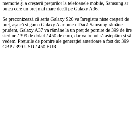
memorie și a creșterii prețurilor la telefoanele mobile, Samsung ar
putea cere un preț mai mare decât pe Galaxy A36.
Se preconizează că seria Galaxy S26 va înregistra niște creșteri de
preț, așa că și gama Galaxy A ar putea. Dacă Samsung rămâne
prudent, Galaxy A37 va rămâne la un preț de pornire de 399 de lire
sterline / 399 de dolari / 450 de euro, dar va trebui să așteptăm și să
vedem. Prețurile de pornire ale generației anterioare a fost de: 399
GBP / 399 USD / 450 EUR.