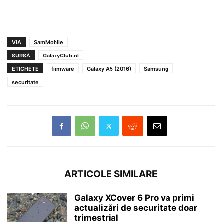
VIA
SamMobile
SURSĂ
GalaxyClub.nl
ETICHETE
firmware
Galaxy A5 (2016)
Samsung
securitate
ARTICOLE SIMILARE
Galaxy XCover 6 Pro va primi
actualizări de securitate doar
trimestrial