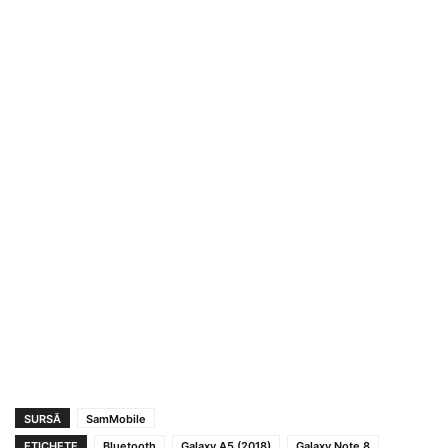
SURSĂ
SamMobile
ETICHETE
Bluetooth
Galaxy A5 (2018)
Galaxy Note 8