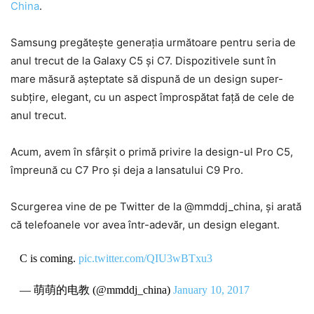
China
.
Samsung pregătește generația următoare pentru seria de
anul trecut de la Galaxy C5 și C7. Dispozitivele sunt în
mare măsură așteptate să dispună de un design super-
subțire, elegant, cu un aspect împrospătat față de cele de
anul trecut.
Acum, avem în sfârșit o primă privire la design-ul Pro C5,
împreună cu C7 Pro și deja a lansatului C9 Pro.
Scurgerea vine de pe Twitter de la @mmddj_china, și arată
că telefoanele vor avea într-adevăr, un design elegant.
C is coming.
pic.twitter.com/QIU3wBTxu3
— 萌萌的电教 (@mmddj_china)
January 10, 2017