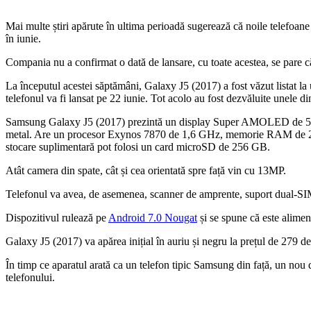
Mai multe știri apărute în ultima perioadă sugerează că noile telefoan
în iunie.
Compania nu a confirmat o dată de lansare, cu toate acestea, se pare c
La începutul acestei săptămâni, Galaxy J5 (2017) a fost văzut listat 
telefonul va fi lansat pe 22 iunie. Tot acolo au fost dezvăluite unele din
Samsung Galaxy J5 (2017) prezintă un display Super AMOLED de 5,2 i
metal. Are un procesor Exynos 7870 de 1,6 GHz, memorie RAM de 2 G
stocare suplimentară pot folosi un card microSD de 256 GB.
Atât camera din spate, cât și cea orientată spre față vin cu 13MP.
Telefonul va avea, de asemenea, scanner de amprente, suport dual-SI
Dispozitivul rulează pe
Android 7.0 Nougat
și se spune că este alime
Galaxy J5 (2017) va apărea inițial în auriu și negru la prețul de 279 
În timp ce aparatul arată ca un telefon tipic Samsung din față, un nou d
telefonului.