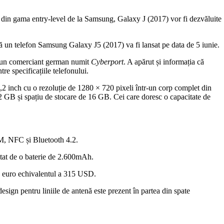
e din gama entry-level de la Samsung, Galaxy J (2017) vor fi dezvăluite
ă un telefon Samsung Galaxy J5 (2017) va fi lansat pe data de 5 iunie.
la un comerciant german numit
Cyberport
. A apărut și informația că
tre specificațiile telefonului.
nch cu o rezoluție de 1280 × 720 pixeli într-un corp complet din
B și spațiu de stocare de 16 GB. Cei care doresc o capacitate de
M, NFC și Bluetooth 4.2.
ntat de o baterie de 2.600mAh.
de euro echivalentul a 315 USD.
esign pentru liniile de antenă este prezent în partea din spate