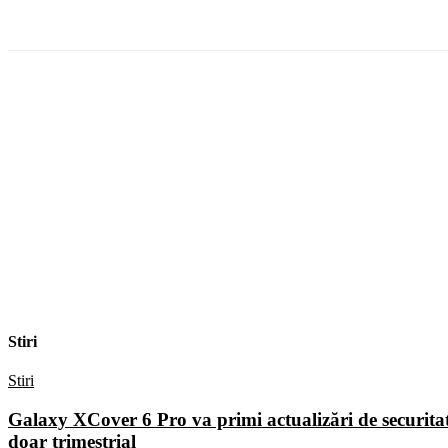
Facebook
WhatsApp
X
ReddIt
Stiri
Stiri
Galaxy XCover 6 Pro va primi actualizări de securita
doar trimestrial