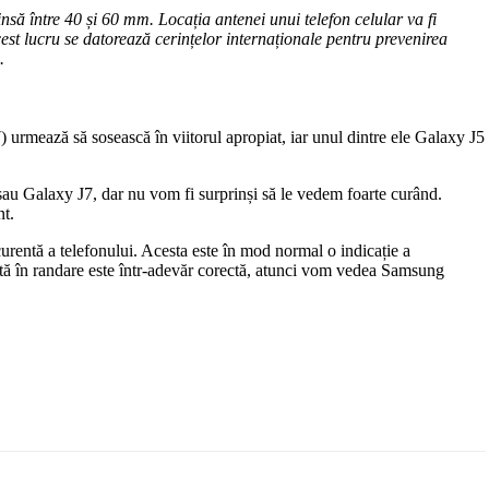
să între 40 și 60 mm. Locația antenei unui telefon celular va fi
cest lucru se datorează cerințelor internaționale pentru prevenirea
.
) urmează să sosească în viitorul apropiat, iar unul dintre ele Galaxy J5
 sau Galaxy J7, dar nu vom fi surprinși să le vedem foarte curând.
nt.
curentă a telefonului. Acesta este în mod normal o indicație a
tă în randare este într-adevăr corectă, atunci vom vedea Samsung