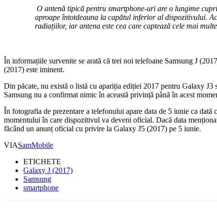
O antenă tipică pentru smartphone-uri are o lungime cuprin
aproape întotdeauna la capătul inferior al dispozitivului. A
radiațiilor, iar antena este cea care captează cele mai multe
În informațiile survenite se arată că trei noi telefoane Samsung J (2017
(2017) este iminent.
Din păcate, nu există o listă cu apariția ediției 2017 pentru Galaxy J3
Samsung nu a confirmat nimic în această privință până în acest mome
În fotografia de prezentare a telefonului apare data de 5 iunie ca dată 
momentului în care dispozitivul va deveni oficial. Dacă data menționa
făcând un anunț oficial cu privire la Galaxy J5 (2017) pe 5 iunie.
VIA
SamMobile
ETICHETE
Galaxy J (2017)
Samsung
smartphone