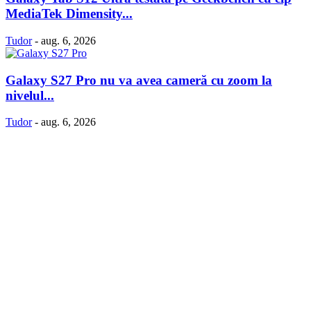
MediaTek Dimensity...
Tudor
-
aug. 6, 2026
Galaxy S27 Pro nu va avea cameră cu zoom la
nivelul...
Tudor
-
aug. 6, 2026
Politică Cookie-uri
Politica Confidenţialitate
Despre proiectul iLoveSamsung.ro
Contact
© iLoveSamsung.ro - Fansite Neoficial |
Găzduire web
de la Net
Solution.