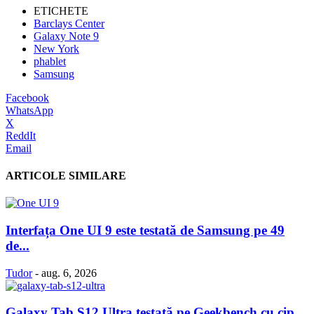
ETICHETE
Barclays Center
Galaxy Note 9
New York
phablet
Samsung
Facebook
WhatsApp
X
ReddIt
Email
ARTICOLE SIMILARE
Interfața One UI 9 este testată de Samsung pe 49
de...
Tudor
-
aug. 6, 2026
Galaxy Tab S12 Ultra testată pe Geekbench cu cip