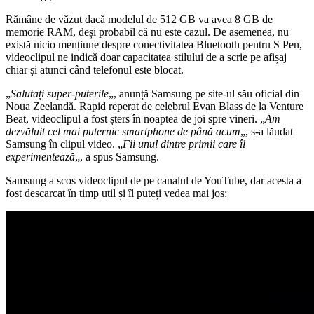
Rămâne de văzut dacă modelul de 512 GB va avea 8 GB de
memorie RAM, deși probabil că nu este cazul. De asemenea, nu
există nicio mențiune despre conectivitatea Bluetooth pentru S Pen,
videoclipul ne indică doar capacitatea stilului de a scrie pe afișaj
chiar și atunci când telefonul este blocat.
„
Salutați super-puterile
„, anunță Samsung pe site-ul său oficial din
Noua Zeelandă. Rapid reperat de celebrul Evan Blass de la Venture
Beat, videoclipul a fost șters în noaptea de joi spre vineri. „
Am
dezvăluit cel mai puternic smartphone de până acum
„, s-a lăudat
Samsung în clipul video. „
Fii unul dintre primii care îl
experimentează
„, a spus Samsung.
Samsung a scos videoclipul de pe canalul de YouTube, dar acesta a
fost descarcat în timp util și îl puteți vedea mai jos: