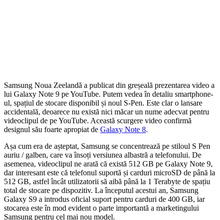
Samsung Noua Zeelandă a publicat din greșeală prezentarea video a
lui Galaxy Note 9 pe YouTube. Putem vedea în detaliu smartphone-
ul, spațiul de stocare disponibil și noul S-Pen. Este clar o lansare
accidentală, deoarece nu există nici măcar un nume adecvat pentru
videoclipul de pe YouTube. Această scurgere video confirmă
designul său foarte apropiat de
Galaxy Note 8
.
Așa cum era de așteptat, Samsung se concentrează pe stiloul S Pen
auriu / galben, care va însoți versiunea albastră a telefonului. De
asemenea, videoclipul ne arată că există 512 GB pe Galaxy Note 9,
dar interesant este că telefonul suportă și carduri microSD de până la
512 GB, astfel încât utilizatorii să aibă până la 1 Terabyte de spațiu
total de stocare pe dispozitiv. La începutul acestui an, Samsung
Galaxy S9 a introdus oficial suport pentru carduri de 400 GB, iar
stocarea este în mod evident o parte importantă a marketingului
Samsung pentru cel mai nou model.