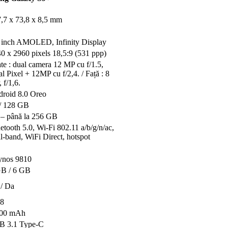
,7 x 73,8 x 8,5 mm
 inch AMOLED, Infinity Display
0 x 2960 pixels 18,5:9 (531 ppp)
te : dual camera 12 MP cu f/1.5,
l Pixel + 12MP cu f/2,4. / Față : 8
 f/1,6.
roid 8.0 Oreo
/ 128 GB
– până la 256 GB
etooth 5.0, Wi-Fi 802.11 a/b/g/n/ac,
l-band, WiFi Direct, hotspot
ynos 9810
GB / 6 GB
/ Da
68
500 mAh
B 3.1 Type-C