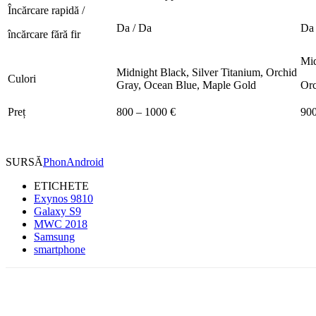
Încărcare rapidă /
Da / Da
Da 
încărcare fără fir
Mid
Midnight Black, Silver Titanium, Orchid
Culori
Gray, Ocean Blue, Maple Gold
Orc
Preț
800 – 1000 €
900
SURSĂ
PhonAndroid
ETICHETE
Exynos 9810
Galaxy S9
MWC 2018
Samsung
smartphone
Facebook
WhatsApp
X
ReddIt