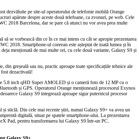
st dezvăluite pe site-ul operatorului de telefonie mobilă Orange
cruri apărute despre aceste două telefoane, ca zvonuri, pe web. Cele
WC 2018 Barcelona, dar se pare că atunci nu vor avea prea multe
 să se vorbească din ce în ce mai intens cu cât se apropie prezentarea
 MWC 2018. Smartphone-ul coreean este așteptat de toată lumea și în
st deja menționată de mai multe ori, cu cele două variante, Galaxy S9 și
 din greșeală sau nu, practic aproape toate specificațiile tehnice ale
 fost dezactivată!
 de 5.8 inch qHD Super AMOLED și o cameră foto de 12 MP cu o
 Bluetooth și GPS. Operatorul Orange menționează procesorul Exynos
lă, deoarece Galaxy S9 integrează aproape sigur puternicul procesor
și sticlă. Din cele mai recente știri, numai Galaxy S9+ va avea un
mprentă digitală, situat pe spatele smartphone-ului. La prezentarea
 DeX Pad, pentru transformarea lui Galaxy S9 într-un PC.
ng Galaxy S9+