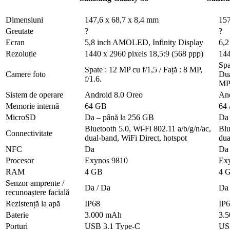
Dimensiuni
147,6 x 68,7 x 8,4 mm
157
Greutate
?
?
Ecran
5,8 inch AMOLED, Infinity Display
6,2
Rezoluție
1440 x 2960 pixels 18,5:9 (568 ppp)
144
Spa
Spate : 12 MP cu f/1,5 / Față : 8 MP,
Camere foto
Dua
f/1.6.
MP,
Sistem de operare
Android 8.0 Oreo
And
Memorie internă
64 GB
64 
MicroSD
Da – până la 256 GB
Da 
Bluetooth 5.0, Wi-Fi 802.11 a/b/g/n/ac,
Blu
Connectivitate
dual-band, WiFi Direct, hotspot
dua
NFC
Da
Da
Procesor
Exynos 9810
Ex
RAM
4 GB
4 
Senzor amprente /
Da / Da
Da 
recunoaștere facială
Rezistență la apă
IP68
IP
Baterie
3.000 mAh
3.
Porturi
USB 3.1 Type-C
US