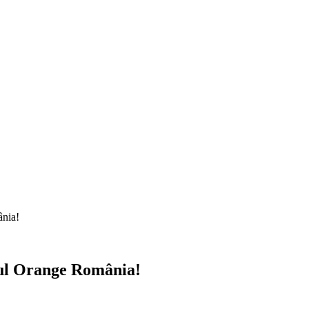
ânia!
e-ul Orange România!