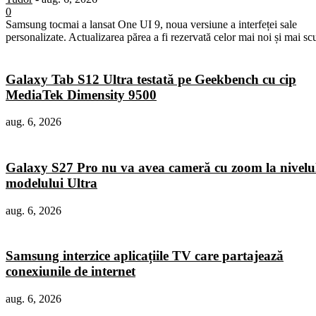
0
Samsung tocmai a lansat One UI 9, noua versiune a interfeței sale
personalizate. Actualizarea părea a fi rezervată celor mai noi și mai sc
Galaxy Tab S12 Ultra testată pe Geekbench cu cip
MediaTek Dimensity 9500
aug. 6, 2026
Galaxy S27 Pro nu va avea cameră cu zoom la nivelu
modelului Ultra
aug. 6, 2026
Samsung interzice aplicațiile TV care partajează
conexiunile de internet
aug. 6, 2026