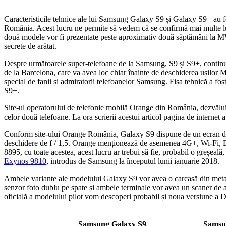
Caracteristicile tehnice ale lui Samsung Galaxy S9 și Galaxy S9+ au fo
România. Acest lucru ne permite să vedem că se confirmă mai multe lu
două modele vor fi prezentate peste aproximativ două săptămâni la M
secrete de arătat.
Despre următoarele super-telefoane de la Samsung, S9 și S9+, continuă
de la Barcelona, care va avea loc chiar înainte de deschiderea ușilor
special de fanii și admiratorii telefoanelor Samsung. Fișa tehnică a fo
S9+.
Site-ul operatorului de telefonie mobilă Orange din România, dezvăluie,
celor două telefoane. La ora scrierii acestui articol pagina de internet a
Conform site-ului Orange România, Galaxy S9 dispune de un ecran
deschidere de f / 1,5. Orange menționează de asemenea 4G+, Wi-Fi,
8895, cu toate acestea, acest lucru ar trebui să fie, probabil o greșea
Exynos 9810
, introdus de Samsung la începutul lunii ianuarie 2018.
Ambele variante ale modelului Galaxy S9 vor avea o carcasă din metal 
senzor foto dublu pe spate și ambele terminale vor avea un scaner de a
oficială a modelului pilot vom descoperi probabil și noua versiune a
Samsung Galaxy S9
Samsu