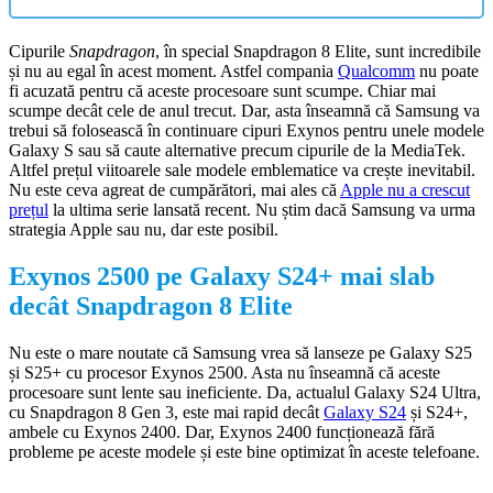
Cipurile
Snapdragon
, în special Snapdragon 8 Elite, sunt incredibile
și nu au egal în acest moment. Astfel compania
Qualcomm
nu poate
fi acuzată pentru că aceste procesoare sunt scumpe. Chiar mai
scumpe decât cele de anul trecut. Dar, asta înseamnă că Samsung va
trebui să folosească în continuare cipuri Exynos pentru unele modele
Galaxy S sau să caute alternative precum cipurile de la MediaTek.
Altfel prețul viitoarele sale modele emblematice va crește inevitabil.
Nu este ceva agreat de cumpărători, mai ales că
Apple nu a crescut
prețul
la ultima serie lansată recent. Nu știm dacă Samsung va urma
strategia Apple sau nu, dar este posibil.
Exynos 2500 pe Galaxy S24+ mai slab
decât Snapdragon 8 Elite
Nu este o mare noutate că Samsung vrea să lanseze pe Galaxy S25
și S25+ cu procesor Exynos 2500. Asta nu înseamnă că aceste
procesoare sunt lente sau ineficiente. Da, actualul Galaxy S24 Ultra,
cu Snapdragon 8 Gen 3, este mai rapid decât
Galaxy S24
și S24+,
ambele cu Exynos 2400. Dar, Exynos 2400 funcționează fără
probleme pe aceste modele și este bine optimizat în aceste telefoane.