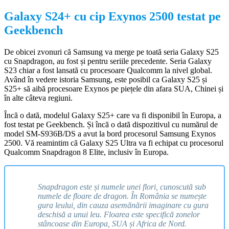
Galaxy S24+ cu cip Exynos 2500 testat pe
Geekbench
De obicei zvonuri că Samsung va merge pe toată seria Galaxy S25
cu Snapdragon, au fost și pentru seriile precedente. Seria Galaxy
S23 chiar a fost lansată cu procesoare Qualcomm la nivel global.
Având în vedere istoria Samsung, este posibil ca Galaxy S25 și
S25+ să aibă procesoare Exynos pe piețele din afara SUA, Chinei și
în alte câteva regiuni.
Încă o dată, modelul Galaxy S25+ care va fi disponibil în Europa, a
fost testat pe Geekbench. Și încă o dată dispozitivul cu numărul de
model SM-S936B/DS a avut la bord procesorul Samsung Exynos
2500. Vă reamintim că Galaxy S25 Ultra va fi echipat cu procesorul
Qualcomm Snapdragon 8 Elite, inclusiv în Europa.
Snapdragon este și numele unei flori, cunoscută sub
numele de floare de dragon. În România se numește
gura leului, din cauza asemănării imaginare cu gura
deschisă a unui leu. Floarea este specifică zonelor
stâncoase din Europa, SUA și Africa de Nord.