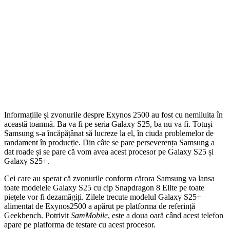
Informațiile și zvonurile despre Exynos 2500 au fost cu nemiluita în
această toamnă. Ba va fi pe seria Galaxy S25, ba nu va fi. Totuși
Samsung s-a încăpățânat să lucreze la el, în ciuda problemelor de
randament în producție. Din câte se pare perseverența Samsung a
dat roade și se pare că vom avea acest procesor pe Galaxy S25 și
Galaxy S25+.
Cei care au sperat că zvonurile conform cărora Samsung va lansa
toate modelele Galaxy S25 cu cip Snapdragon 8 Elite pe toate
piețele vor fi dezamăgiți. Zilele trecute modelul Galaxy S25+
alimentat de Exynos2500 a apărut pe platforma de referință
Geekbench. Potrivit
SamMobile
, este a doua oară când acest telefon
apare pe platforma de testare cu acest procesor.