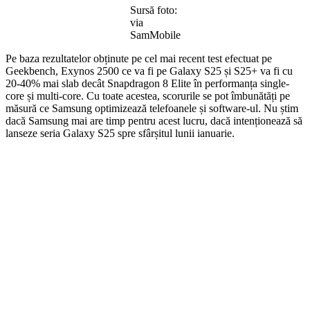
Sursă foto:
via
SamMobile
Pe baza rezultatelor obținute pe cel mai recent test efectuat pe
Geekbench, Exynos 2500 ce va fi pe Galaxy S25 și S25+ va fi cu
20-40% mai slab decât Snapdragon 8 Elite în performanța single-
core și multi-core. Cu toate acestea, scorurile se pot îmbunătăți pe
măsură ce Samsung optimizează telefoanele și software-ul. Nu știm
dacă Samsung mai are timp pentru acest lucru, dacă intenționează să
lanseze seria Galaxy S25 spre sfârșitul lunii ianuarie.