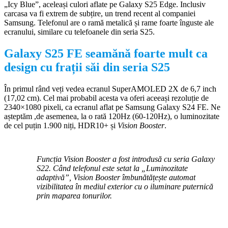
„Icy Blue”, aceleași culori aflate pe Galaxy S25 Edge. Inclusiv
carcasa va fi extrem de subțire, un trend recent al companiei
Samsung. Telefonul are o ramă metalică și rame foarte înguste ale
ecranului, similare cu telefoanele din seria S25.
Galaxy S25 FE seamănă foarte mult ca
design cu frații săi din seria S25
În primul rând veți vedea ecranul SuperAMOLED 2X de 6,7 inch
(17,02 cm). Cel mai probabil acesta va oferi aceeași rezoluție de
2340×1080 pixeli, ca ecranul aflat pe Samsung Galaxy S24 FE. Ne
așteptăm ,de asemenea, la o rată 120Hz (60-120Hz), o luminozitate
de cel puțin 1.900 niți, HDR10+ și
Vision Booster
.
Funcția Vision Booster a fost introdusă cu seria Galaxy
S22. Când telefonul este setat la „Luminozitate
adaptivă”, Vision Booster îmbunătățește automat
vizibilitatea în mediul exterior cu o iluminare puternică
prin maparea tonurilor.