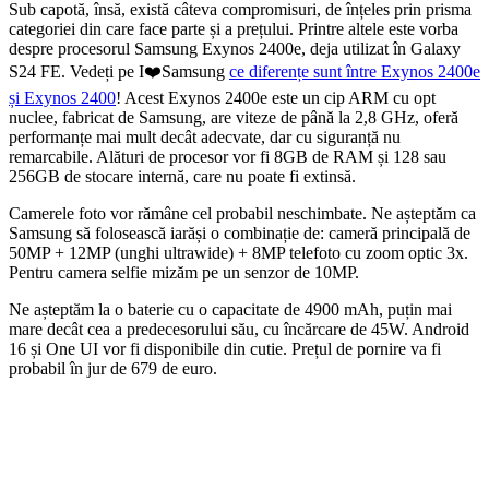
Sub capotă, însă, există câteva compromisuri, de înțeles prin prisma
categoriei din care face parte și a prețului. Printre altele este vorba
despre procesorul Samsung Exynos 2400e, deja utilizat în Galaxy
S24 FE. Vedeți pe I❤️Samsung
ce diferențe sunt între Exynos 2400e
și Exynos 2400
! Acest Exynos 2400e este un cip ARM cu opt
nuclee, fabricat de Samsung, are viteze de până la 2,8 GHz, oferă
performanțe mai mult decât adecvate, dar cu siguranță nu
remarcabile. Alături de procesor vor fi 8GB de RAM și 128 sau
256GB de stocare internă, care nu poate fi extinsă.
Camerele foto vor rămâne cel probabil neschimbate. Ne așteptăm ca
Samsung să folosească iarăși o combinație de: cameră principală de
50MP + 12MP (unghi ultrawide) + 8MP telefoto cu zoom optic 3x.
Pentru camera selfie mizăm pe un senzor de 10MP.
Ne așteptăm la o baterie cu o capacitate de 4900 mAh, puțin mai
mare decât cea a predecesorului său, cu încărcare de 45W. Android
16 și One UI vor fi disponibile din cutie. Prețul de pornire va fi
probabil în jur de 679 de euro.