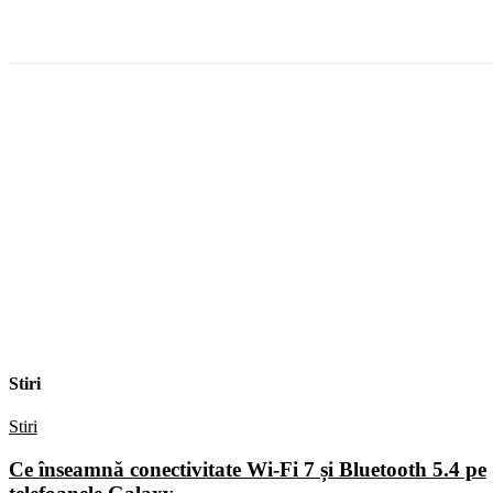
Facebook
WhatsApp
X
ReddIt
Stiri
Stiri
Ce înseamnă conectivitate Wi-Fi 7 și Bluetooth 5.4 pe