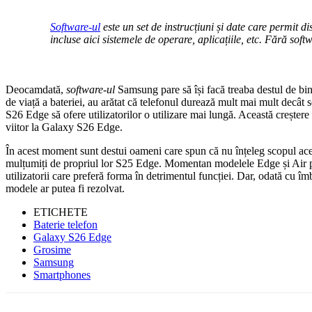
Software-ul
este un set de instrucțiuni și date care permit d
incluse aici sistemele de operare, aplicațiile, etc. Fără soft
Deocamdată,
software-ul
Samsung pare să își facă treaba destul de bin
de viață a bateriei, au arătat că telefonul durează mult mai mult decât s
S26 Edge să ofere utilizatorilor o utilizare mai lungă. Această creștere 
viitor la Galaxy S26 Edge.
În acest moment sunt destui oameni care spun că nu înțeleg scopul acesto
mulțumiți de propriul lor S25 Edge. Momentan modelele Edge și Air p
utilizatorii care preferă forma în detrimentul funcției. Dar, odată cu îm
modele ar putea fi rezolvat.
ETICHETE
Baterie telefon
Galaxy S26 Edge
Grosime
Samsung
Smartphones