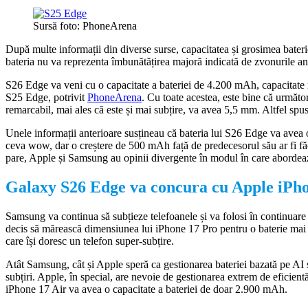
Sursă foto: PhoneArena
După multe informații din diverse surse, capacitatea și grosimea bateri
bateria nu va reprezenta îmbunătățirea majoră indicată de zvonurile ant
S26 Edge va veni cu o capacitate a bateriei de 4.200 mAh, capacitate
S25 Edge, potrivit
PhoneArena
. Cu toate acestea, este bine că următ
remarcabil, mai ales că este și mai subțire, va avea 5,5 mm. Altfel sp
Unele informații anterioare susțineau că bateria lui S26 Edge va ave
ceva wow, dar o creștere de 500 mAh față de predecesorul său ar fi f
pare, Apple și Samsung au opinii divergente în modul în care abordea
Galaxy S26 Edge va concura cu Apple iPho
Samsung va continua să subțieze telefoanele și va folosi în continuar
decis să mărească dimensiunea lui iPhone 17 Pro pentru o baterie mai m
care își doresc un telefon super-subțire.
Atât Samsung, cât și Apple speră ca gestionarea bateriei bazată pe AI 
subțiri. Apple, în special, are nevoie de gestionarea extrem de eficient
iPhone 17 Air va avea o capacitate a bateriei de doar 2.900 mAh.