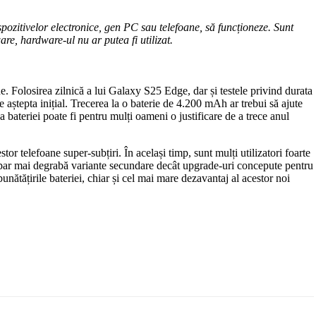
ispozitivelor electronice, gen PC sau telefoane, să funcționeze. Sunt
ware, hardware-ul nu ar putea fi utilizat.
e. Folosirea zilnică a lui Galaxy S25 Edge, dar și testele privind durata
e aștepta inițial. Trecerea la o baterie de 4.200 mAh ar trebui să ajute
a bateriei poate fi pentru mulți oameni o justificare de a trece anul
r telefoane super-subțiri. În același timp, sunt mulți utilizatori foarte
ar mai degrabă variante secundare decât upgrade-uri concepute pentru
bunătățirile bateriei, chiar și cel mai mare dezavantaj al acestor noi