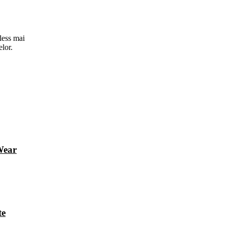
less mai
elor.
Wear
te