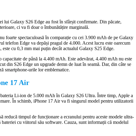
ei lui Galaxy S26 Edge au fost în sfârșit confirmate. Din păcate,
erioare, ci va fi doar o îmbunătățire marginală.
 nu foarte spectaculoasă în comparație cu cei 3.900 mAh de pe Galaxy
orul telefon Edge va depăși pragul de 4.000. Acest lucru este oarecum
us, este cu 0,3 mm mai puțin decât actualul Galaxy S25 Edge.
a o capacitate de până la 4.400 mAh. Este adevărat, 4.400 mAh nu este
ăcut din S26 Edge un upgrade demn de luat în seamă. Dar, din câte se
ză smartphone-urile lor emblematice.
ne 17 Air
e bateria Li-ion de 5.000 mAh în Galaxy S26 Ultra. Între timp, Apple a
are. În schimb, iPhone 17 Air va fi singurul model pentru utilizatorii
să reducă timpul de funcționare a ecranului pentru aceste modele ultra-
ă bateriei cu viitorul său software. Cauza, sunt informații că modelul