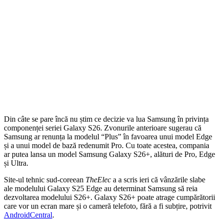
Din câte se pare încă nu știm ce decizie va lua Samsung în privința
componenței seriei Galaxy S26. Zvonurile anterioare sugerau că
Samsung ar renunța la modelul “Plus” în favoarea unui model Edge
și a unui model de bază redenumit Pro. Cu toate acestea, compania
ar putea lansa un model Samsung Galaxy S26+, alături de Pro, Edge
și Ultra.
Site-ul tehnic sud-coreean
TheElec
a a scris ieri că vânzările slabe
ale modelului Galaxy S25 Edge au determinat Samsung să reia
dezvoltarea modelului S26+. Galaxy S26+ poate atrage cumpărătorii
care vor un ecran mare și o cameră telefoto, fără a fi subțire, potrivit
AndroidCentral
.