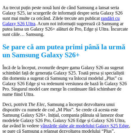
Au trecut puțin peste nouă luni de când Samsung a lansat seria
Galaxy S25, iar scurgerile de informații despre seria Galaxy S26
sunt mai multe ca oricând. Zilele trecute am publicat
randări cu
Galaxy S26 Ultra
. Acum noi informații sugerează că Samsung ar
putea lansa un Galaxy S26+ alături de Pro, Edge și Ultra. Încurcate
sunt căile… Samsung.
Se pare că am putea primi până la urmă
un Samsung Galaxy S26+
Încă de la început, zvonurile despre gama Galaxy S26 au sugerat
schimbări față de generația Galaxy S25. Toată presa și specialiștii
din domeniu a sugerat că Samsung va înlocui modelul „Plus” cu
Galaxy S26 Edge și va redenumi versiunea de bază în Galaxy S26
Pro. Singurul model care merge în continuare fără schimbare de
nume fiind Ultra.
Deci, potrivit
The Elec
, Samsung a început dezvoltarea unui
dispozitiv cu numele de cod „M Plus”. Se crede că acesta este
Samsung Galaxy S26+. Inițial, compania plănuia să lanseze doar
modelele Galaxy S26 Pro, Galaxy S26 Edge și Galaxy S26 Ultra,
dar având în vedere
vânzările slabe ale modelului Galaxy S25 Edge
,
se pare că Samsung a relansat dezvoltarea modelului “Plus”.