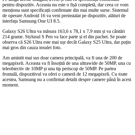
pentru dispozitiv. Aceasta nu este o fișă completă, dar ceea ce vom
menționa sunt specificații confirmate din mai multe surse. Sistemul
de operare Android 16 va veni preinstalat pe dispozitiv, alături de
interfața Samsung One UI 8.5.
Galaxy S26 Ultra va măsura 163,6 x 78,1 x 7,9 mm și va cântări
214 grame. Stylusul S Pen va face parte și el din pachet. Se poate
observa că S26 Ultra este mai ușr decât Galaxy S25 Ultra, dar puțin
mai gros din cauza insulei foto.
Am amintit mai sus doar camera principală, va fi una de 200 de
megapixeli. Aceasta va fi însoțită de una ultrawide de 50MP, una cu
teleobiectiv de 10MP și una tip periscop de 50MP. Pe partea
frontală, dispozitivul va oferi o cameră de 12 megapixeli. Cu toate
acestea, Samsung nu a confirmat detalii despre camere până în acest
moment.