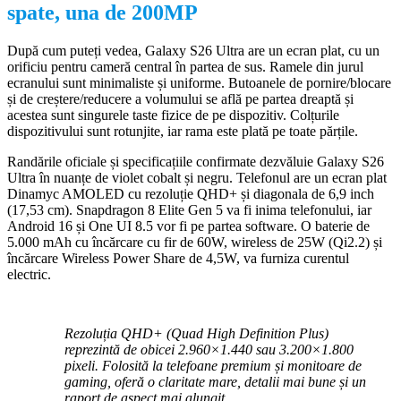
spate, una de 200MP
După cum puteți vedea, Galaxy S26 Ultra are un ecran plat, cu un
orificiu pentru cameră central în partea de sus. Ramele din jurul
ecranului sunt minimaliste și uniforme. Butoanele de pornire/blocare
și de creștere/reducere a volumului se află pe partea dreaptă și
acestea sunt singurele taste fizice de pe dispozitiv. Colțurile
dispozitivului sunt rotunjite, iar rama este plată pe toate părțile.
Randările oficiale și specificațiile confirmate dezvăluie Galaxy S26
Ultra în nuanțe de violet cobalt și negru. Telefonul are un ecran plat
Dinamyc AMOLED cu rezoluție QHD+ și diagonala de 6,9 inch
(17,53 cm). Snapdragon 8 Elite Gen 5 va fi inima telefonului, iar
Android 16 și One UI 8.5 vor fi pe partea software. O baterie de
5.000 mAh cu încărcare cu fir de 60W, wireless de 25W (Qi2.2) și
încărcare Wireless Power Share de 4,5W, va furniza curentul
electric.
Rezoluția QHD+ (Quad High Definition Plus)
reprezintă de obicei 2.960×1.440 sau 3.200×1.800
pixeli. Folosită la telefoane premium și monitoare de
gaming, oferă o claritate mare, detalii mai bune și un
raport de aspect mai alungit.