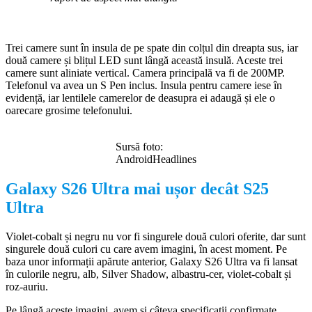
Trei camere sunt în insula de pe spate din colțul din dreapta sus, iar
două camere și blițul LED sunt lângă această insulă. Aceste trei
camere sunt aliniate vertical. Camera principală va fi de 200MP.
Telefonul va avea un S Pen inclus. Insula pentru camere iese în
evidență, iar lentilele camerelor de deasupra ei adaugă și ele o
oarecare grosime telefonului.
Sursă foto:
AndroidHeadlines
Galaxy S26 Ultra mai ușor decât S25
Ultra
Violet-cobalt și negru nu vor fi singurele două culori oferite, dar sunt
singurele două culori cu care avem imagini, în acest moment. Pe
baza unor informații apărute anterior, Galaxy S26 Ultra va fi lansat
în culorile negru, alb, Silver Shadow, albastru-cer, violet-cobalt și
roz-auriu.
Pe lângă aceste imagini, avem și câteva specificații confirmate