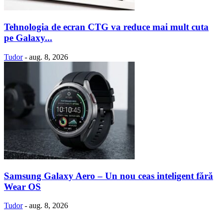
Tehnologia de ecran CTG va reduce mai mult cuta
pe Galaxy...
Tudor
-
aug. 8, 2026
Samsung Galaxy Aero – Un nou ceas inteligent fără
Wear OS
Tudor
-
aug. 8, 2026