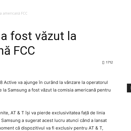
sia americană FCC
a fost văzut la
nă FCC
1712
 Active va ajunge în curând la vânzare la operatorul
e la Samsung a fost văzut la comisia americană pentru
ite, AT & T își va pierde exclusivitatea față de linia
i Samsung a sugerat acest lucru atunci când a lansat
oment că dispozitivul va fi exclusiv pentru AT & T,