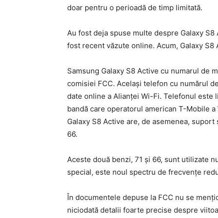
doar pentru o perioadă de timp limitată.
Au fost deja spuse multe despre Galaxy S8 A
fost recent văzute online. Acum, Galaxy S8 
Samsung Galaxy S8 Active cu numarul de mo
comisiei FCC. Același telefon cu numărul d
date online a Alianței Wi-Fi. Telefonul este
bandă care operatorul american T-Mobile a î
Galaxy S8 Active are, de asemenea, suport ș
66.
Aceste două benzi, 71 și 66, sunt utilizate 
special, este noul spectru de frecvențe red
În documentele depuse la FCC nu se menți
niciodată detalii foarte precise despre viito