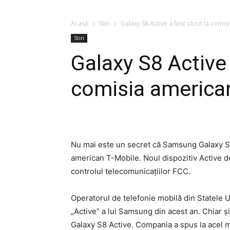
Acasă
Stiri
Galaxy S8 Active a fost văzut la comi
Stiri
Galaxy S8 Active 
comisia america
Nu mai este un secret că Samsung Galaxy S8
american T-Mobile. Noul dispozitiv Active d
controlul telecomunicațiilor FCC.
Operatorul de telefonie mobilă din Statele Un
„Active” a lui Samsung din acest an. Chiar ș
Galaxy S8 Active. Compania a spus la acel m