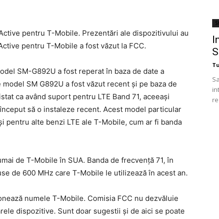
St
ctive pentru T-Mobile. Prezentări ale dispozitivului au
I
Active pentru T-Mobile a fost văzut la FCC.
S
T
del SM-G892U a fost reperat în baza de date a
Sa
e model SM G892U a fost văzut recent și pe baza de
in
 listat ca având suport pentru LTE Band 71, aceeași
re
nceput să o instaleze recent. Acest model particular
i pentru alte benzi LTE ale T-Mobile, cum ar fi banda
numai de T-Mobile în SUA. Banda de frecvență 71, în
use de 600 MHz care T-Mobile le utilizează în acest an.
onează numele T-Mobile. Comisia FCC nu dezvăluie
arele dispozitive. Sunt doar sugestii și de aici se poate