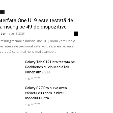
iri
nterfața One UI 9 este testată de
amsung pe 49 de dispozitive
udor
-
aug. 6, 2026
0
msung tocmai a lansat One UI 9, noua versiune a
terfeței sale personalizate. Actualizarea părea a fi
zervată celor mai noi și mai scumpe...
Galaxy Tab S12 Ultra testată pe
Geekbench cu cip MediaTek
Dimensity 9500
aug. 6, 2026
Galaxy S27 Pro nu va avea
cameră cu zoom la nivelul
modelului Ultra
aug. 6, 2026