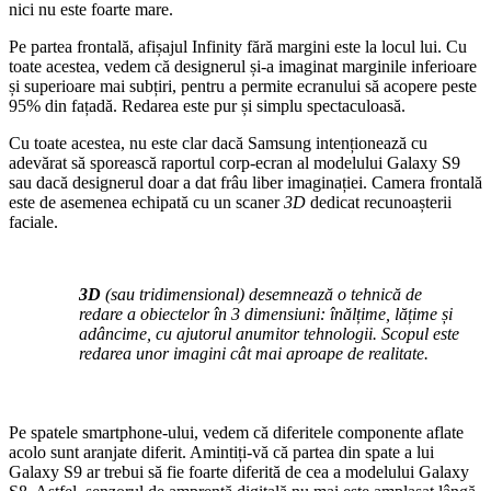
nici nu este foarte mare.
Pe partea frontală, afișajul Infinity fără margini este la locul lui. Cu
toate acestea, vedem că designerul și-a imaginat marginile inferioare
și superioare mai subțiri, pentru a permite ecranului să acopere peste
95% din fațadă. Redarea este pur și simplu spectaculoasă.
Cu toate acestea, nu este clar dacă Samsung intenționează cu
adevărat să sporească raportul corp-ecran al modelului Galaxy S9
sau dacă designerul doar a dat frâu liber imaginației. Camera frontală
este de asemenea echipată cu un scaner
3D
dedicat recunoașterii
faciale.
3D
(sau tridimensional) desemnează o tehnică de
redare a obiectelor în 3 dimensiuni: înălțime, lățime și
adâncime, cu ajutorul anumitor tehnologii. Scopul este
redarea unor imagini cât mai aproape de realitate.
Pe spatele smartphone-ului, vedem că diferitele componente aflate
acolo sunt aranjate diferit. Amintiți-vă că partea din spate a lui
Galaxy S9 ar trebui să fie foarte diferită de cea a modelului Galaxy