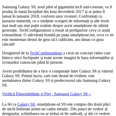
Samsung Galaxy S9, noul pilot al gigantului tech sud-coreean, va fi
produs în masă începând din luna decembrie 2017 și ar putea fi
lansat în ianuarie 2018, conform unor zvonuri. Confruntați cu
lansarea iminentă, cu o mulțime scurgeri de informații și alte teorii
mai mult sau mai puțin realiste despre acest smartphone de ultimă
generație, TechConfigurations a reușit să prefigureze ceva ce arată
extraordinar. O adevărată bombă pe piața smartphone-lor, ceva ce ne
este momentan destul de greu să-l calificăm, am rămas cu gura
căscată!
Designerul de la
TechConfigurations
a creat un concept video care
întrece orice închipuire și toate aceste imagini în baza informațiilor și
zvonurilor cunoscute până în prezent.
Avem posibilitatea de a face o comparație între Galaxy S8 și viitorul
Galaxy S9. Primul lucru, care este destul de evident, este
asemănarea dintre Galaxy S9 și predecesorul său Samsung Galaxy
S8.
Verifică Disponibilitate și Preț - Samsung Galaxy S8 ››
La fel ca
Galaxy S8
, smartphone-ul S9 este compus din două plăci
de sticlă îmbinate printr-un cadru metalic. Din punct de vedere al
designului, schimbarea nu ar trebui să fie radicală, și din ce vedem