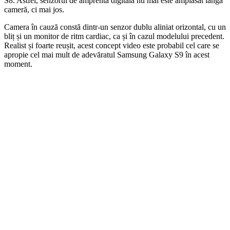
S8. Astfel, senzorul de amprentă digitală nu mai este amplasat lângă
cameră, ci mai jos.
Camera în cauză constă dintr-un senzor dublu aliniat orizontal, cu un
bliț și un monitor de ritm cardiac, ca și în cazul modelului precedent.
Realist și foarte reușit, acest concept video este probabil cel care se
apropie cel mai mult de adevăratul Samsung Galaxy S9 în acest
moment.