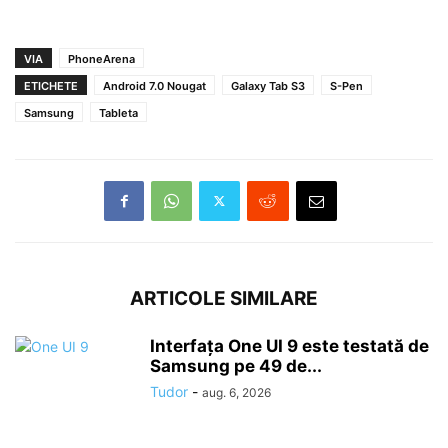
VIA
PhoneArena
ETICHETE
Android 7.0 Nougat
Galaxy Tab S3
S-Pen
Samsung
Tableta
ARTICOLE SIMILARE
Interfața One UI 9 este testată de
Samsung pe 49 de...
Tudor
-
aug. 6, 2026