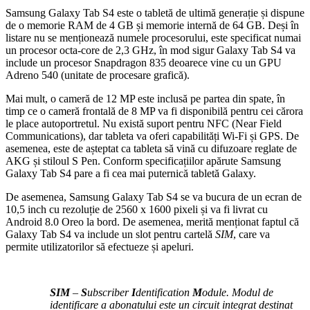
Samsung Galaxy Tab S4 este o tabletă de ultimă generație și dispune
de o memorie RAM de 4 GB și memorie internă de 64 GB. Deși în
listare nu se menționează numele procesorului, este specificat numai
un procesor octa-core de 2,3 GHz, în mod sigur Galaxy Tab S4 va
include un procesor Snapdragon 835 deoarece vine cu un GPU
Adreno 540 (unitate de procesare grafică).
Mai mult, o cameră de 12 MP este inclusă pe partea din spate, în
timp ce o cameră frontală de 8 MP va fi disponibilă pentru cei cărora
le place autoportretul. Nu există suport pentru NFC (Near Field
Communications), dar tableta va oferi capabilități Wi-Fi și GPS. De
asemenea, este de așteptat ca tableta să vină cu difuzoare reglate de
AKG și stiloul S Pen. Conform specificațiilor apărute Samsung
Galaxy Tab S4 pare a fi cea mai puternică tabletă Galaxy.
De asemenea, Samsung Galaxy Tab S4 se va bucura de un ecran de
10,5 inch cu rezoluție de 2560 x 1600 pixeli și va fi livrat cu
Android 8.0 Oreo la bord. De asemenea, merită menționat faptul că
Galaxy Tab S4 va include un slot pentru cartelă
SIM
, care va
permite utilizatorilor să efectueze și apeluri.
SIM
–
S
ubscriber
I
dentification
M
odule. Modul de
identificare a abonatului este un circuit integrat destinat