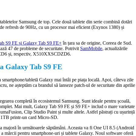
tabletelor Samsung de top. Cele două tablete din serie combină dotări
ă de refresh de 90Hz, cu un procesor mai eficient (Exynos 1380) și
ab S9 FE și Galaxy Tab S9 FE+
în țara sa de origine, Coreea de Sud.
iază 47 de probleme de securitate. Potrivit
SamMobile
, actualizările
CDZD6 și, respectiv, X510XXSCDZD6.
ria Galaxy Tab S9 FE
smartphone/tabletă Galaxy mai întâi pe piața locală. Apoi, câteva zile
ucru, ne așteptăm ca brandul să lanseze patch-ul de securitate din aprilie
tegrarea completă în ecosistemul Samsung. Sunt ideale pentru școală,
 complet. Mai mult, Galaxy Tab S9 FE și S9 FE+ includ o mare varietate
umaFusion, Clip Studio Paint și multe altele. Astfel păstrați cu ușurință
 la 1TB printr-un card Micro-SD.
una majoră în următoarele săptămâni. Aceasta va fi One UI 8.5 (Android
d a mărcii pentru smartphone-uri și tablete Galaxy. Noul software oferă