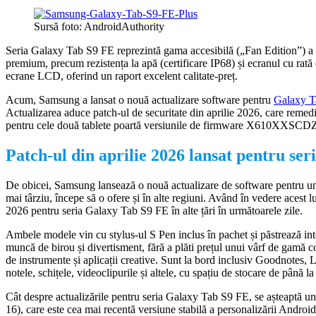
Sursă foto: AndroidAuthority
Seria Galaxy Tab S9 FE reprezintă gama accesibilă („Fan Edition”) a 
premium, precum rezistența la apă (certificare IP68) și ecranul cu rat
ecrane LCD, oferind un raport excelent calitate-preț.
Acum, Samsung a lansat o nouă actualizare software pentru
Galaxy T
Actualizarea aduce patch-ul de securitate din aprilie 2026, care remed
pentru cele două tablete poartă versiunile de firmware X610XXS
Patch-ul din aprilie 2026 lansat pentru se
De obicei, Samsung lansează o nouă actualizare de software pentru un 
mai târziu, începe să o ofere și în alte regiuni. Având în vedere acest l
2026 pentru seria Galaxy Tab S9 FE în alte țări în următoarele zile.
Ambele modele vin cu stylus-ul S Pen inclus în pachet și păstrează in
muncă de birou și divertisment, fără a plăti prețul unui vârf de gamă
de instrumente și aplicații creative. Sunt la bord inclusiv Goodnotes, L
notele, schițele, videoclipurile și altele, cu spațiu de stocare de până
Cât despre actualizările pentru seria Galaxy Tab S9 FE, se așteaptă 
16), care este cea mai recentă versiune stabilă a personalizării Androi