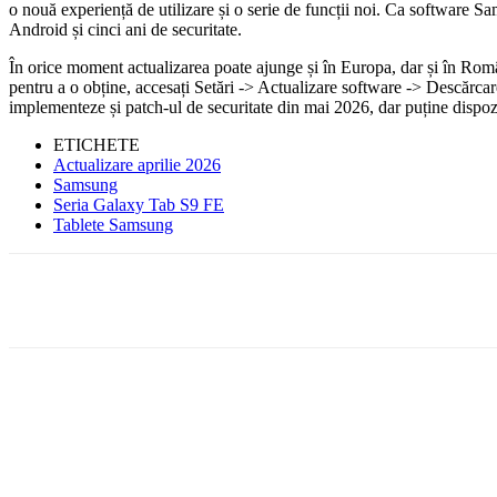
o nouă experiență de utilizare și o serie de funcții noi. Ca software S
Android și cinci ani de securitate.
În orice moment actualizarea poate ajunge și în Europa, dar și în Român
pentru a o obține, accesați Setări -> Actualizare software -> Descărcar
implementeze și patch-ul de securitate din mai 2026, dar puține dispoz
ETICHETE
Actualizare aprilie 2026
Samsung
Seria Galaxy Tab S9 FE
Tablete Samsung
Facebook
WhatsApp
X
ReddIt