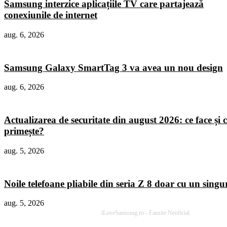
Samsung interzice aplicațiile TV care partajează
conexiunile de internet
aug. 6, 2026
Samsung Galaxy SmartTag 3 va avea un nou design
aug. 6, 2026
Actualizarea de securitate din august 2026: ce face și c
primește?
aug. 5, 2026
Noile telefoane pliabile din seria Z 8 doar cu un sing
aug. 5, 2026
iLoveSamsung.ro - Fansite Neoficial