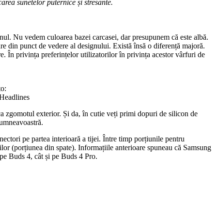
ocarea sunetelor puternice și stresante.
ignul. Nu vedem culoarea bazei carcasei, dar presupunem că este albă.
 din punct de vedere al designului. Există însă o diferență majoră.
 În privința preferințelor utilizatorilor în privința acestor vârfuri de
to:
Headlines
zgomotul exterior. Și da, în cutie veți primi dopuri de silicon de
 dumneavoastră.
ctori pe partea interioară a tijei. Între timp porțiunile pentru
ăștilor (porțiunea din spate). Informațiile anterioare spuneau că Samsung
 pe Buds 4, cât și pe Buds 4 Pro.