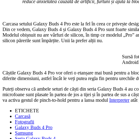
reduce anxietatea cauzată de artificii, furtuni și ajuta la bl
Carcasa setului Galaxy Buds 4 Pro este la fel în ceea ce privește des
Din ce vedem, Galaxy Buds 4 și Galaxy Buds 4 Pro sunt foarte similare
Modelul obișnuit nu are vârfuri de silicon, în timp ce modelul „Pro” are.
silicon părerile sunt împărțite. Unii la prefer alții nu.
Sursă fo
Android
Căștile Galaxy Buds 4 Pro vor oferi o etanșare mai bună pentru a bloca 
diferite dimensiuni, astfel încât le veți putea regla fin pentru urechile
Puteți observa că ambele seturi de căști din seria Galaxy Buds 4 au cone
microfoane sunt plasate în partea de jos a tijei și în partea de sus a c
va activa gestul de pinch-to-hold pentru a lansa modul
Interpreter
atât
ETICHETE
Carcasă
Fotografii
Galaxy Buds 4 Pro
Samsung
Seria Galaxy Buds 4