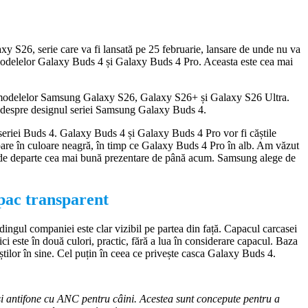
axy S26, serie care va fi lansată pe 25 februarie, lansare de unde nu va
 modelelor Galaxy Buds 4 și Galaxy Buds 4 Pro. Aceasta este cea mai
 ale modelelor Samsung Galaxy S26, Galaxy S26+ și Galaxy S26 Ultra.
i despre designul seriei Samsung Galaxy Buds 4.
 seriei Buds 4. Galaxy Buds 4 și Galaxy Buds 4 Pro vor fi căștile
pare în culoare neagră, în timp ce Galaxy Buds 4 Pro în alb. Am văzut
ste de departe cea mai bună prezentare de până acum. Samsung alege de
pac transparent
ndingul companiei este clar vizibil pe partea din față. Capacul carcasei
i este în două culori, practic, fără a lua în considerare capacul. Baza
ăștilor în sine. Cel puțin în ceea ce privește casca Galaxy Buds 4.
i antifone cu ANC pentru câini. Acestea sunt concepute pentru a