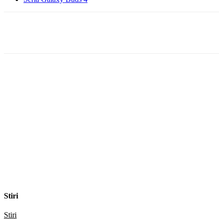
Facebook
WhatsApp
X
ReddIt
Stiri
Stiri