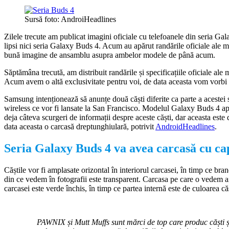
Sursă foto: AndroiHeadlines
Zilele trecute am publicat imagini oficiale cu telefoanele din seria Gal
lipsi nici seria Galaxy Buds 4. Acum au apărut randările oficiale ale
bună imagine de ansamblu asupra ambelor modele de până acum.
Săptămâna trecută, am distribuit randările și specificațiile oficiale
Acum avem o altă exclusivitate pentru voi, de data aceasta vom vorb
Samsung intenționează să anunțe două căști diferite ca parte a acestei
wireless ce vor fi lansate la San Francisco. Modelul Galaxy Buds 4 a
deja câteva scurgeri de informații despre aceste căști, dar aceasta e
data aceasta o carcasă dreptunghiulară, potrivit
AndroidHeadlines
.
Seria Galaxy Buds 4 va avea carcasă cu ca
Căștile vor fi amplasate orizontal în interiorul carcasei, în timp ce bra
din ce vedem în fotografii este transparent. Carcasa pe care o vedem aic
carcasei este verde închis, în timp ce partea internă este de culoarea c
PAWNIX și Mutt Muffs sunt mărci de top care produc căști ș