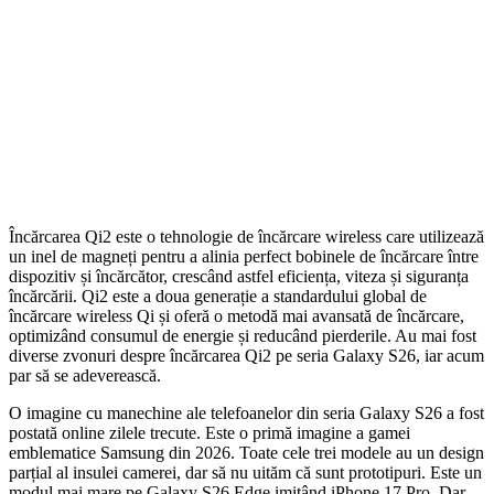
Încărcarea Qi2 este o tehnologie de încărcare wireless care utilizează
un inel de magneți pentru a alinia perfect bobinele de încărcare între
dispozitiv și încărcător, crescând astfel eficiența, viteza și siguranța
încărcării. Qi2 este a doua generație a standardului global de
încărcare wireless Qi și oferă o metodă mai avansată de încărcare,
optimizând consumul de energie și reducând pierderile. Au mai fost
diverse zvonuri despre încărcarea Qi2 pe seria Galaxy S26, iar acum
par să se adeverească.
O imagine cu manechine ale telefoanelor din seria Galaxy S26 a fost
postată online zilele trecute. Este o primă imagine a gamei
emblematice Samsung din 2026. Toate cele trei modele au un design
parțial al insulei camerei, dar să nu uităm că sunt prototipuri. Este un
modul mai mare pe Galaxy S26 Edge imitând iPhone 17 Pro. Dar,