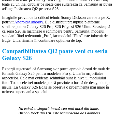
toate au un inel circular pe spate care sugerează că Samsung ar putea
adăuga încărcarea Qi2 pe seria S26.
Imaginile provin de la criticul tehnic Sonny Dickson care le-a pe X,
potrivit
AndroidAuthority
. El a distribuit presupuse platforme
similare pentru Galaxy S26 Pro, S26 Edge și S26 Ultra. Se așteaptă
ca seria S26 să marcheze o schimbare pentru Samsung, modelul
standard fiind redenumit „Pro”, iar modelul “Plus” este înlocuit de
Edge. Ultra rămâne în continuare opțiunea de top.
Compatibilitatea Qi2 poate veni cu seria
Galaxy S26
Experții sugerează că Samsung s-ar putea apropia destul de mult de
formula Galaxy S25 pentru modelele Pro și Ultra în majoritatea
aspectelor. Cele mai evidente schimbări sunt la nivelul modulului
foto. Toate cele trei modele par să prezinte o formă de design de tip
insulă. La Galaxy S26 Edge se observă o proeminență mai mare în
treimea superioară a spatelui.
Nu există o singură insulă cea mai mică din lume.
Bishop Rock din UK este recunoscută de
Guinness