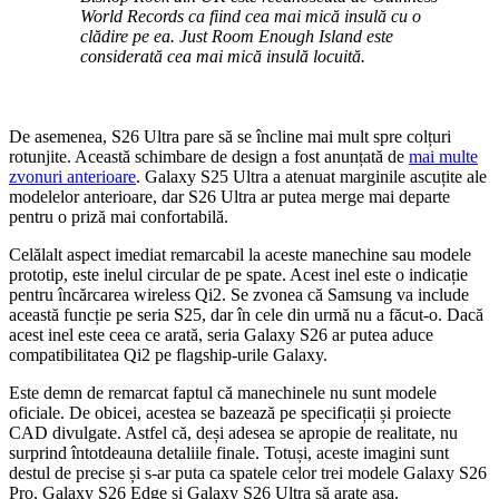
World Records
ca fiind cea mai mică insulă cu o
clădire pe ea. Just Room Enough Island este
considerată cea mai mică insulă locuită.
De asemenea, S26 Ultra pare să se încline mai mult spre colțuri
rotunjite. Această schimbare de design a fost anunțată de
mai multe
zvonuri anterioare
. Galaxy S25 Ultra a atenuat marginile ascuțite ale
modelelor anterioare, dar S26 Ultra ar putea merge mai departe
pentru o priză mai confortabilă.
Celălalt aspect imediat remarcabil la aceste manechine sau modele
prototip, este inelul circular de pe spate. Acest inel este o indicație
pentru încărcarea wireless Qi2. Se zvonea că Samsung va include
această funcție pe seria S25, dar în cele din urmă nu a făcut-o. Dacă
acest inel este ceea ce arată, seria Galaxy S26 ar putea aduce
compatibilitatea Qi2 pe flagship-urile Galaxy.
Este demn de remarcat faptul că manechinele nu sunt modele
oficiale. De obicei, acestea se bazează pe specificații și proiecte
CAD divulgate. Astfel că, deși adesea se apropie de realitate, nu
surprind întotdeauna detaliile finale. Totuși, aceste imagini sunt
destul de precise și s-ar puta ca spatele celor trei modele Galaxy S26
Pro, Galaxy S26 Edge și Galaxy S26 Ultra să arate așa.