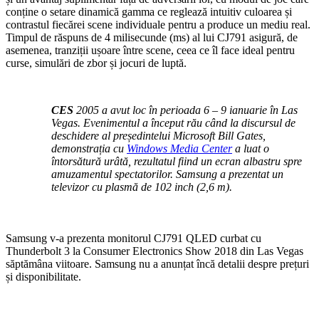
conține o setare dinamică gamma ce reglează intuitiv culoarea și
contrastul fiecărei scene individuale pentru a produce un mediu real.
Timpul de răspuns de 4 milisecunde (ms) al lui CJ791 asigură, de
asemenea, tranziții ușoare între scene, ceea ce îl face ideal pentru
curse, simulări de zbor și jocuri de luptă.
CES
2005 a avut loc în perioada 6 – 9 ianuarie în Las
Vegas. Evenimentul a început rău când la discursul de
deschidere al președintelui Microsoft Bill Gates,
demonstrația cu
Windows Media Center
a luat o
întorsătură urâtă, rezultatul fiind un ecran albastru spre
amuzamentul spectatorilor. Samsung a prezentat un
televizor cu plasmă de 102 inch (2,6 m).
Samsung v-a prezenta monitorul CJ791 QLED curbat cu
Thunderbolt 3 la Consumer Electronics Show 2018 din Las Vegas
săptămâna viitoare. Samsung nu a anunțat încă detalii despre prețuri
și disponibilitate.