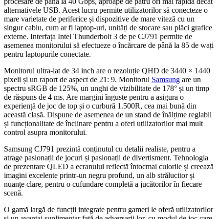
procesare de până la 40 Gbps, aproape de patru ori mai rapidă decât
alternativele USB. Acest lucru permite utilizatorilor să conecteze o
mare varietate de periferice și dispozitive de mare viteză cu un
singur cablu, cum ar fi laptop-uri, unități de stocare sau plăci grafice
externe. Interfața Intel Thunderbolt 3 de pe CJ791 permite de
asemenea monitorului să efectueze o încărcare de până la 85 de wați
pentru laptopurile conectate.
Monitorul ultra-lat de 34 inch are o rezoluție QHD de 3440 × 1440
pixeli și un raport de aspect de 21: 9. Monitorul
Samsung
are un
spectru sRGB de 125%, un unghi de vizibilitate de 178° și un timp
de răspuns de 4 ms. Are margini înguste pentru a asigura o
experiență de joc de top și o curbură 1.500R, cea mai bună din
această clasă. Dispune de asemenea de un stand de înălțime reglabil
și funcționalitate de înclinare pentru a oferi utilizatorilor mai mult
control asupra monitorului.
Samsung CJ791 prezintă conținutul cu detalii realiste, pentru a
atrage pasionații de jocuri și pasionații de divertisment. Tehnologia
de prezentare QLED a ecranului reflectă întocmai culorile și creează
imagini excelente printr-un negru profund, un alb strălucitor și
nuanțe clare, pentru o cufundare completă a jucătorilor în fiecare
scenă.
O gamă largă de funcții integrate pentru gameri le oferă utilizatorilor
și un avantaj suplimentar față de adversarii lor, cu modul de joc care