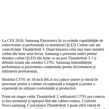
La CES 2018, Samsung Electronics își va extinde capabilitățile de
conectivitate și performanță cu monitorul QLED Curbat care are
conectivitate Thunderbolt 3. După lansarea celui mai mare monitor
curbat din lume anul trecut, Samsung a prezentat astăzi primul
monitor curbat QLED din lume cu un port Thunderbolt 3. Cu
debutul noului său monitor CJ791, Samsung îmbunătățește
performanța și prezentarea conținutului pentru divertisment și
utilizatorii profesioniști.
Modelul CJ791 de 34 inch (86,4 cm.) aduce putere și viteză de
procesare pentru o calitate excepțională a imaginii și pentru o
experiență de utilizare confortabilă și productivă.
Printr-un singur cablu Thunderbolt 3, utilizatorii CJ791 pot conecta
și fixa monitorul și laptopul fără alte cabluri extinse. Conform
News.samsung, Conexiunea Thunderbolt 3 poate oferi viteză de