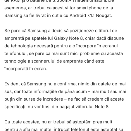
de RAM și o baterie de 3.300mAh nedemontabilă. De
asemenea, ar trebui ca acest viitor smartphone de la
Samsing să fie livrat în cutie cu Android 7.1.1 Nougat.
Se pare că Samsung a decis să poziționeze cititorul de
amprentă pe spatele lui Galaxy Note 8, chiar dacă dispune
de tehnologia necesară pentru a o încorpora în ecranul
telefonului, se pare că mai sunt mici probleme cu această
tehnologie a scannerului de amprente când este
încorporată în ecran.
Evident că Samsung nu a confirmat nimic din datele de mai
sus, dar toate informațiile de până acum – mai mult sau mai
puțin din surse de încredere – ne fac să credem că aceste
specificații nu vor lipsi din bagajul viitorului Note 8.
Cu toate acestea, nu ar trebui să așteptăm prea mult
pentru a afla mai multe, întrucât telefonul este așteptat să