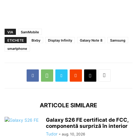
VIA
SamMobile
ETICHETE
Bixby
Display Infinity
Galaxy Note 8
Samsung
smartphone
ARTICOLE SIMILARE
Galaxy S26 FE certificat de FCC,
componentă surpriză în interior
Tudor
-
aug. 10, 2026