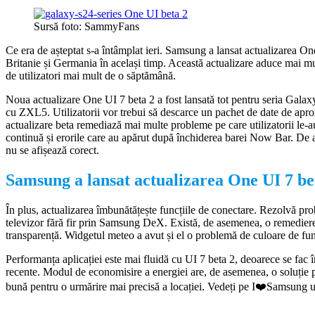
Sursă foto: SammyFans
Ce era de așteptat s-a întâmplat ieri. Samsung a lansat actualizarea
Britanie și Germania în același timp. Această actualizare aduce mai mul
de utilizatori mai mult de o săptămână.
Noua actualizare One UI 7 beta 2 a fost lansată tot pentru seria Galaxy
cu ZXL5. Utilizatorii vor trebui să descarce un pachet de date de apro
actualizare beta remediază mai multe probleme pe care utilizatorii le-a
continuă și erorile care au apărut după închiderea barei Now Bar. De a
nu se afișează corect.
Samsung a lansat actualizarea One UI 7 be
În plus, actualizarea îmbunătățește funcțiile de conectare. Rezolvă pro
televizor fără fir prin Samsung DeX. Există, de asemenea, o remedie
transparență. Widgetul meteo a avut și el o problemă de culoare de f
Performanța aplicației este mai fluidă cu UI 7 beta 2, deoarece se fac îm
recente. Modul de economisire a energiei are, de asemenea, o soluție pe
bună pentru o urmărire mai precisă a locației. Vedeți pe I❤️Samsung