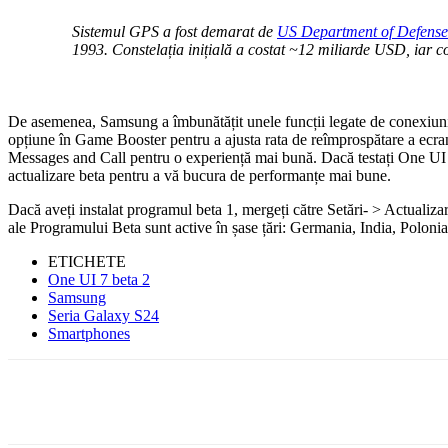
Sistemul GPS a fost demarat de
US Department of Defense
1993. Constelația inițială a costat ~12 miliarde USD, iar c
De asemenea, Samsung a îmbunătățit unele funcții legate de conexiunil
opțiune în Game Booster pentru a ajusta rata de reîmprospătare a ecra
Messages and Call pentru o experiență mai bună. Dacă testați One UI
actualizare beta pentru a vă bucura de performanțe mai bune.
Dacă aveți instalat programul beta 1, mergeți către Setări- > Actualizare
ale Programului Beta sunt active în șase țări: Germania, India, Polon
ETICHETE
One UI 7 beta 2
Samsung
Seria Galaxy S24
Smartphones
Facebook
WhatsApp
X
ReddIt