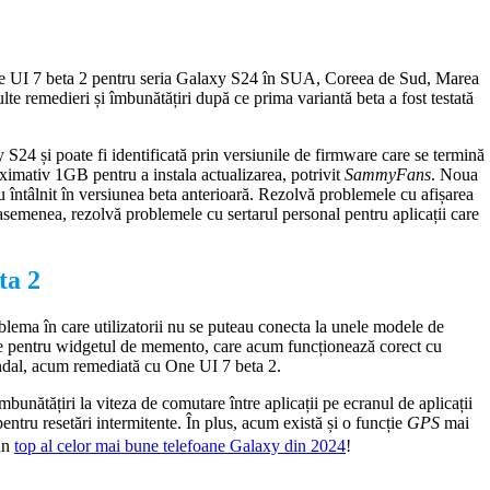
 One UI 7 beta 2 pentru seria Galaxy S24 în SUA, Coreea de Sud, Marea
te remedieri și îmbunătățiri după ce prima variantă beta a fost testată
 S24 și poate fi identificată prin versiunile de firmware care se termină
ximativ 1GB pentru a instala actualizarea, potrivit
SammyFans
. Noua
u întâlnit în versiunea beta anterioară. Rezolvă problemele cu afișarea
semenea, rezolvă problemele cu sertarul personal pentru aplicații care
ta 2
blema în care utilizatorii nu se puteau conecta la unele modele de
re pentru widgetul de memento, care acum funcționează corect cu
undal, acum remediată cu One UI 7 beta 2.
bunătățiri la viteza de comutare între aplicații pe ecranul de aplicații
ntru resetări intermitente. În plus, acum există și o funcție
GPS
mai
 un
top al celor mai bune telefoane Galaxy din 2024
!