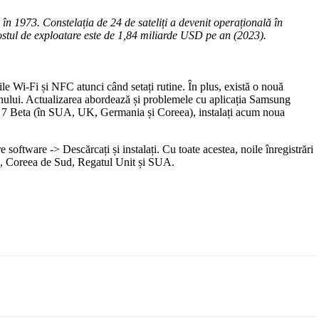
în 1973. Constelația de 24 de sateliți a devenit operațională în
ostul de exploatare este de 1,84 miliarde USD pe an (2023).
e Wi-Fi și NFC atunci când setați rutine. În plus, există o nouă
nului. Actualizarea abordează și problemele cu aplicația Samsung
 7 Beta (în SUA, UK, Germania și Coreea), instalați acum noua
 software -> Descărcați și instalați. Cu toate acestea, noile înregistrări
ia, Coreea de Sud, Regatul Unit și SUA.
Email