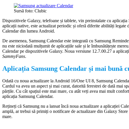
Sursă foto: Clubic
Dispozitivele Galaxy, telefoane și tablete, vin preinstalate cu aplicaț
aplicații native, este actualizat periodic și oferă diferite abilități legate
Calendar din lumea Android.
De asemenea, Samsung Calendar este integrată cu Samsung Reminder pe
nu este niciodată mulțumit de aplicațiile sale și le îmbunătățește mere
Calendar pe dispozitivele Galaxy. Noua versiune 12.7.00.27 a aplicați
SammyFans
.
Aplicația Samsung Calendar și mai bună c
Odată cu noua actualizare la Android 16/One UI 8, Samsung Calendar i
Cardul va avea un aspect și mai curat, datorită ferestrei de dată mai sp
părțile. Cu cât spațiul este mai mare, cu atât veți avea mai mult confo
aplicația Samsung Calendar.
Rețineți că Samsung nu a lansat încă noua actualizare a aplicației Cale
amplă, ar trebui să primiți o notificare de actualizare din Galaxy Store
mare.