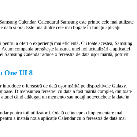
ia Samsung Calendar. Calendarul Samsung este printre cele mai utilizate
 de dată și oră. Este una dintre cele mai bogate în funcții aplicații
ntru a oferi o experiență mai eficientă. Cu toate acestea, Samsung
u. Acum compania pregătește lansarea unei noi actualizări a aplicației
ei Samsung Calendar aduce o fereastră de dată ușor mărită, potrivit
u One UI 8
ntroduce o fereastră de dată ușor mărită pe dispozitivele Galaxy.
ațioase. Dimensiunea ferestrei cu data a fost mărită complet, din toate
rt atunci când adăugați un memento sau notați note/etichete la date în
ndar pentru toți utilizatorii. Odată ce începe o implementare mai
 pentru a instala noua aplicație Calendar cu o fereastră de dată mai