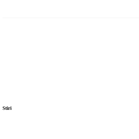
Facebook
WhatsApp
X
ReddIt
Stiri