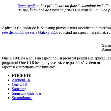
Sumerienii
au fost primii care au folosit calendare încă di
de zile, în funcție de faptul că prima zi a avut sau nu lună p
Aplicația Calendar de la Samsung primește mici modificări la interfața
este disponibil pe seria Galaxy S25
, aducând un aspect mai rafinat, sus
Sursă
Samm
One UI 8 Beta a adus un aspect nou și proaspăt pentru alte aplicațiile
programul One UI 8 beta progresează, este posibil să vedem mai multe 
aspect și o funcționalitate unificate.
ETICHETE
Android 16
One UI 8
Samsung
Samsung Calendar
Smartphones