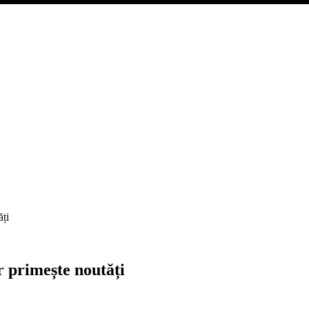
ți
 primește noutăți