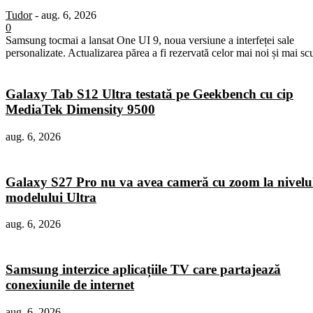
Tudor
-
aug. 6, 2026
0
Samsung tocmai a lansat One UI 9, noua versiune a interfeței sale
personalizate. Actualizarea părea a fi rezervată celor mai noi și mai sc
Galaxy Tab S12 Ultra testată pe Geekbench cu cip
MediaTek Dimensity 9500
aug. 6, 2026
Galaxy S27 Pro nu va avea cameră cu zoom la nivelu
modelului Ultra
aug. 6, 2026
Samsung interzice aplicațiile TV care partajează
conexiunile de internet
aug. 6, 2026