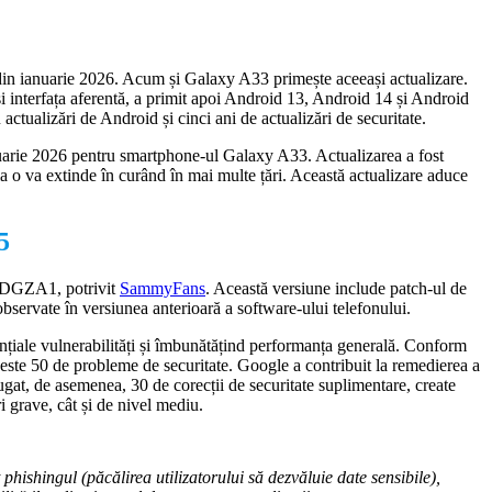
 din ianuarie 2026. Acum și Galaxy A33 primește aceeași actualizare.
i interfața aferentă, a primit apoi Android 13, Android 14 și Android
actualizări de Android și cinci ani de actualizări de securitate.
uarie 2026 pentru smartphone-ul Galaxy A33. Actualizarea a fost
ia o va extinde în curând în mai multe țări. Această actualizare aduce
5
SDGZA1, potrivit
SammyFans
. Această versiune include patch-ul de
bservate în versiunea anterioară a software-ului telefonului.
nțiale vulnerabilități și îmbunătățind performanța generală. Conform
 peste 50 de probleme de securitate. Google a contribuit la remedierea a
gat, de asemenea, 30 de corecții de securitate suplimentare, create
i grave, cât și de nivel mediu.
phishingul (păcălirea utilizatorului să dezvăluie date sensibile),