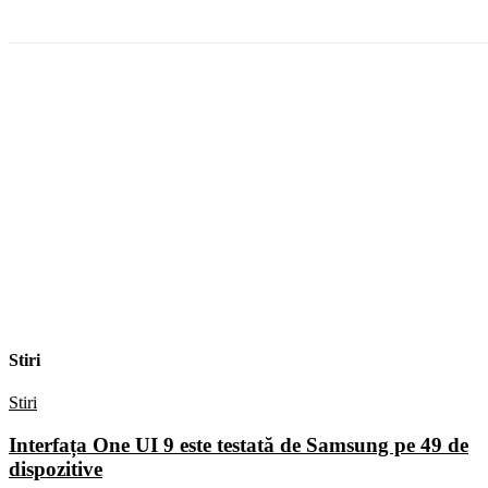
Stiri
Stiri
Interfața One UI 9 este testată de Samsung pe 49 de
dispozitive