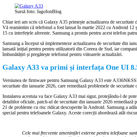
Sursă foto: JagofonBlog
Chiar ieri am scris că Galaxy A35 primește actualizarea de securitate
Vă reamintim că telefonul a fost lansat în martie 2022 cu Android 12 ș
15 cu interfețele aferente. Samsung a promis pentru acest telefon patru 
Samsung a început să implementeze actualizarea de securitate din ian
lansată inițial pentru pentru utilizatorii din Coreea de Sud, iar compan
îmbunătățiri și pregătește telefonul pentru viitoarele actualizări.
Galaxy A33 va primi și interfața One UI 8.
Versiunea de firmware pentru Samsung Galaxy A33 este A336NKS
securitate din ianuarie 2026, care remediază problemele de securitate o
Instalarea acestuia va face Galaxy A33 mai sigur, protejându-l de pote
detaliilor oficiale, patch-ul de securitate din ianuarie 2026 remediază
21 de probleme cu risc ridicat descoperite în Android. Samsung a adău
special pentru telefoanele Galaxy. Aceste corecții abordează atât riscur
Cele mai frecvente amenințări externe pentru telefoane sunt 