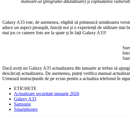
malware-ul (programe dăunătoare) și exploatarea vulnerabili
Galaxy A33 este, de asemenea, eligibil să primească următoarea vers
aduce un aspect proaspăt, funcții noi și o experiență de utilizare ma
mai jos ce camere foto are la spate și în față Galaxy A33!
Sur
foto
Sam
Dacă aveți un Galaxy A35 actualizarea din ianuarie ar trebui să ajungă 
descărcați actualizarea. De asemenea, puteți verifica manual actualizar
Urmează instrucțiunile de pe ecran pentru a actualiza telefonul în sigu
ETICHETE
Actualizare securitate ianuarie 2026
Galaxy A33
Samsung
Smartphones
Facebook
WhatsApp
X
ReddIt