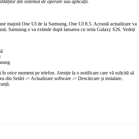
tăților din sistemul de operare sau aplicații.
iune majoră One UI de la Samsung, One UI 8.5. Această actualizare va
i bună. Samsung o va extinde după lansarea cu seria Galaxy S26. Vedeți
să
:
sung
în orice moment pe telefon. Atenție la o notificare care vă solicită să
ea din Setări -> Actualizare software -> Descărcare și instalare.
ranță.
Email