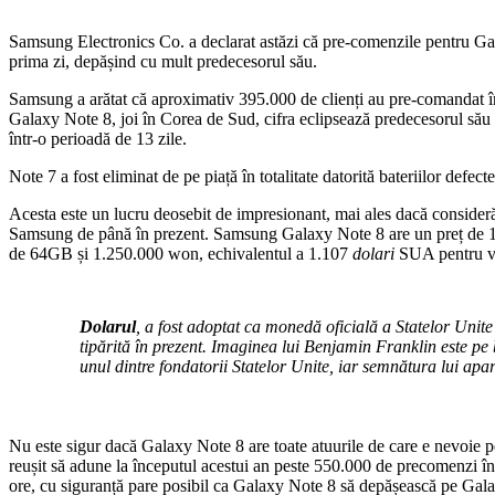
Samsung Electronics Co. a declarat astăzi că pre-comenzile pentru Ga
prima zi, depășind cu mult predecesorul său.
Samsung a arătat că aproximativ 395.000 de clienți au pre-comandat în
Galaxy Note 8, joi în Corea de Sud, cifra eclipsează predecesorul său
într-o perioadă de 13 zile.
Note 7 a fost eliminat de pe piață în totalitate datorită bateriilor defec
Acesta este un lucru deosebit de impresionant, mai ales dacă conside
Samsung de până în prezent. Samsung Galaxy Note 8 are un preț de 1
de 64GB și 1.250.000 won, echivalentul a 1.107
dolari
SUA pentru v
Dolarul
, a fost adoptat ca monedă oficială a Statelor Unit
tipărită în prezent. Imaginea lui Benjamin Franklin este pe 
unul dintre fondatorii Statelor Unite, iar semnătura lui ap
Nu este sigur dacă Galaxy Note 8 are toate atuurile de care e nevoie 
reușit să adune la începutul acestui an peste 550.000 de precomenzi î
ore, cu siguranță pare posibil ca Galaxy Note 8 să depășească pe Gal