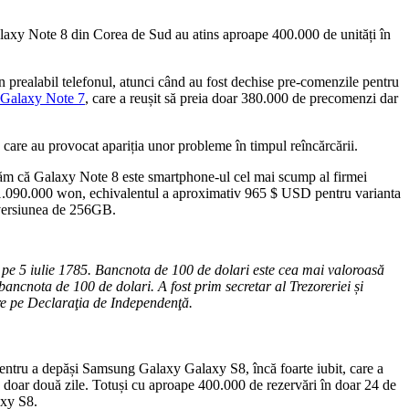
laxy Note 8 din Corea de Sud au atins aproape 400.000 de unități în
 prealabil telefonul, atunci când au fost dechise pre-comenzile pentru
Galaxy Note 7
, care a reușit să preia doar 380.000 de precomenzi dar
te care au provocat apariția unor probleme în timpul reîncărcării.
răm că Galaxy Note 8 este smartphone-ul cel mai scump al firmei
.090.000 won, echivalentul a aproximativ 965 $ USD pentru varianta
ersiunea de 256GB.
e pe 5 iulie 1785. Bancnota de 100 de dolari este cea mai valoroasă
bancnota de 100 de dolari. A fost prim secretar al Trezoreriei și
are pe Declaraţia de Independenţă.
pentru a depăși Samsung Galaxy Galaxy S8, încă foarte iubit, care a
n doar două zile. Totuși cu aproape 400.000 de rezervări în doar 24 de
axy S8.