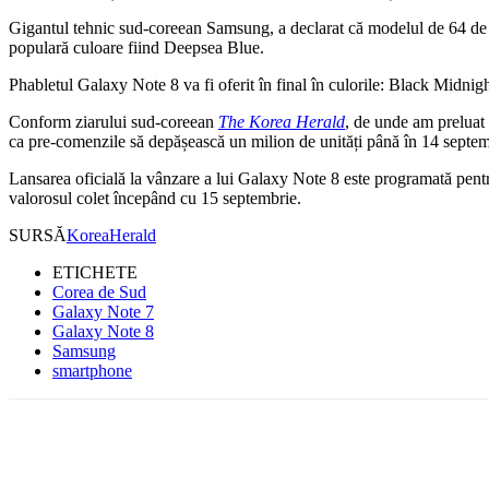
Gigantul tehnic sud-coreean Samsung, a declarat că modelul de 64 de 
populară culoare fiind Deepsea Blue.
Phabletul Galaxy Note 8 va fi oferit în final în culorile: Black Midn
Conform ziarului sud-coreean
The Korea Herald
, de unde am preluat 
ca pre-comenzile să depășească un milion de unități până în 14 septem
Lansarea oficială la vânzare a lui Galaxy Note 8 este programată pent
valorosul colet începând cu 15 septembrie.
SURSĂ
KoreaHerald
ETICHETE
Corea de Sud
Galaxy Note 7
Galaxy Note 8
Samsung
smartphone
Facebook
WhatsApp
X
ReddIt