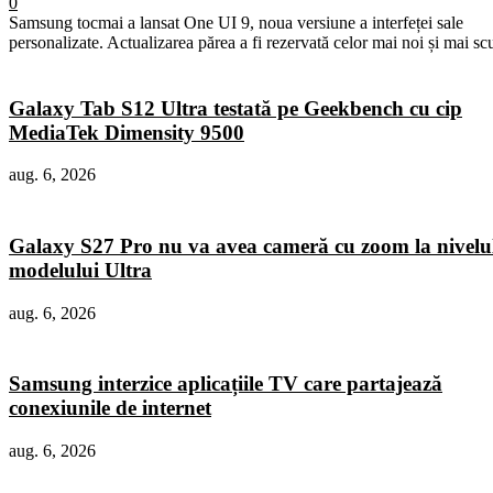
0
Samsung tocmai a lansat One UI 9, noua versiune a interfeței sale
personalizate. Actualizarea părea a fi rezervată celor mai noi și mai sc
Galaxy Tab S12 Ultra testată pe Geekbench cu cip
MediaTek Dimensity 9500
aug. 6, 2026
Galaxy S27 Pro nu va avea cameră cu zoom la nivelu
modelului Ultra
aug. 6, 2026
Samsung interzice aplicațiile TV care partajează
conexiunile de internet
aug. 6, 2026