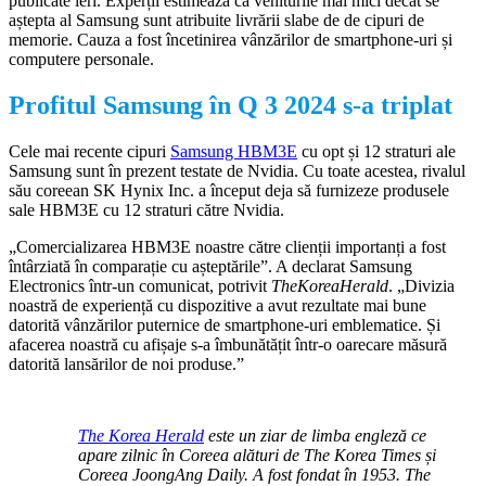
publicate ieri. Experții estimează că veniturile mai mici decât se
aștepta al Samsung sunt atribuite livrării slabe de de cipuri de
memorie. Cauza a fost încetinirea vânzărilor de smartphone-uri și
computere personale.
Profitul Samsung în Q 3 2024 s-a triplat
Cele mai recente cipuri
Samsung HBM3E
cu opt și 12 straturi ale
Samsung sunt în prezent testate de Nvidia. Cu toate acestea, rivalul
său coreean SK Hynix Inc. a început deja să furnizeze produsele
sale HBM3E cu 12 straturi către Nvidia.
„Comercializarea HBM3E noastre către clienții importanți a fost
întârziată în comparație cu așteptările”. A declarat Samsung
Electronics într-un comunicat, potrivit
TheKoreaHerald
. „Divizia
noastră de experiență cu dispozitive a avut rezultate mai bune
datorită vânzărilor puternice de smartphone-uri emblematice. Și
afacerea noastră cu afișaje s-a îmbunătățit într-o oarecare măsură
datorită lansărilor de noi produse.”
The Korea Herald
este un ziar de limba engleză ce
apare zilnic în Coreea alături de The Korea Times și
Coreea JoongAng Daily. A fost fondat în 1953. The