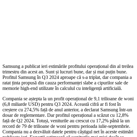
Samsung a publicat ieri estimările profitului operațional din al treilea
trimestru din acest an. Sunt și lucruri bune, dar și mai puțin bune.
Profitul Samsung în Q3 2024 aproape că s-a triplat, dar compania a
ratat ținta propusă din cauza performanței slabe a cipurilor sale de
memorie high-end utilizate în calculul cu inteligență artificială.
Compania se aștepta la un profit operațional de 9,1 trilioane de woni
(6,8 miliarde USD) pentru Q3 2024. Această cifră ar fi fost în
creștere cu 274,5% față de anul anterior, a declarat Samsung într-un
dosar de reglementare. Dar profitul operațional a scăzut cu 12,8%
față de Q2 2024. Totuși, veniturile au crescut cu 17,2% până la un
record de 79 de trilioane de woni pentru perioada iulie-septembrie.
Compania nu a dezvăluit datele pentru câștigul net în aceste estimări