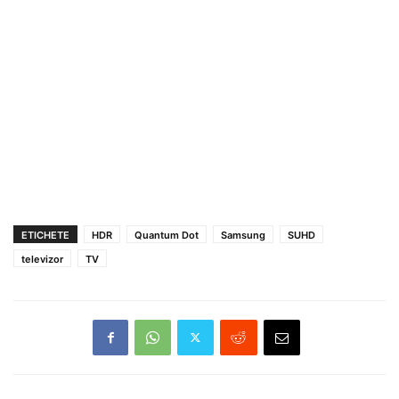
ETICHETE
HDR
Quantum Dot
Samsung
SUHD
televizor
TV