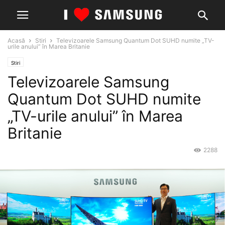
Acasă
Stiri
Televizoarele Samsung Quantum Dot SUHD numite „TV-
urile anului” în Marea Britanie
Stiri
Televizoarele Samsung
Quantum Dot SUHD numite
„TV-urile anului” în Marea
Britanie
2288