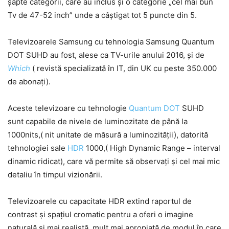
șapte categorii, care au inclus și o categorie „cel mai bun
Tv de 47-52 inch” unde a câștigat tot 5 puncte din 5.
Televizoarele Samsung cu tehnologia Samsung Quantum
DOT SUHD au fost, alese ca TV-urile anului 2016, și de
Which
( revistă specializată în IT, din UK cu peste 350.000
de abonați).
Aceste televizoare cu tehnologie
Quantum DOT
SUHD
sunt capabile de nivele de luminozitate de până la
1000nits,( nit unitate de măsură a luminozității), datorită
tehnologiei sale
HDR
1000,( High Dynamic Range – interval
dinamic ridicat), care vă permite să observați și cel mai mic
detaliu în timpul vizionării.
Televizoarele cu capacitate HDR extind raportul de
contrast şi spaţiul cromatic pentru a oferi o imagine
naturală şi mai realistă, mult mai apropiată de modul în care