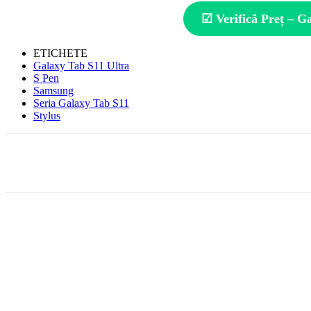
☑ Verifică Preț – Ga
ETICHETE
Galaxy Tab S11 Ultra
S Pen
Samsung
Seria Galaxy Tab S11
Stylus
Facebook
WhatsApp
X
ReddIt