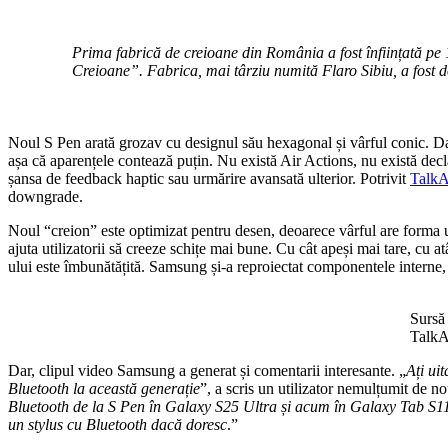
Prima fabrică de creioane din România a fost înființată p
Creioane”. Fabrica, mai târziu numită Flaro Sibiu, a fost 
Noul S Pen arată grozav cu designul său hexagonal și vârful conic. D
așa că aparențele contează puțin. Nu există Air Actions, nu există decla
șansa de feedback haptic sau urmărire avansată ulterior. Potrivit
TalkA
downgrade.
Noul “creion” este optimizat pentru desen, deoarece vârful are forma u
ajuta utilizatorii să creeze schițe mai bune. Cu cât apeși mai tare, cu 
ului este îmbunătățită. Samsung și-a reproiectat componentele interne, 
Sursă 
TalkA
Dar, clipul video Samsung a generat și comentarii interesante. „
Ați ui
Bluetooth la această generație
”, a scris un utilizator nemulțumit de nou
Bluetooth de la S Pen în Galaxy S25 Ultra și acum în Galaxy Tab S11 U
un stylus cu Bluetooth dacă doresc
.”