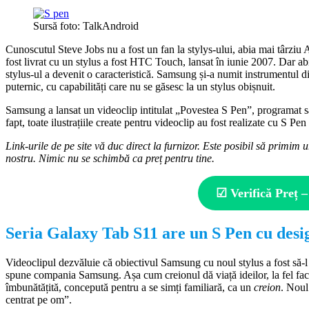
Sursă foto: TalkAndroid
Cunoscutul Steve Jobs nu a fost un fan la stylys-ului, abia mai târzi
fost livrat cu un stylus a fost HTC Touch, lansat în iunie 2007. Dar
stylus-ul a devenit o caracteristică. Samsung și-a numit instrumentul d
puternic, cu capabilități care nu se găsesc la un stylus obișnuit.
Samsung a lansat un videoclip intitulat „Povestea S Pen”, programat s
fapt, toate ilustrațiile create pentru videoclip au fost realizate cu S Pe
Link-urile de pe site vă duc direct la furnizor. Este posibil să primim u
nostru. Nimic nu se schimbă ca preț pentru tine.
☑ Verifică Preț –
Seria Galaxy Tab S11 are un S Pen cu desi
Videoclipul dezvăluie că obiectivul Samsung cu noul stylus a fost să-l
spune compania Samsung. Așa cum creionul dă viață ideilor, la fel face
îmbunătățită, concepută pentru a se simți familiară, ca un
creion
. Noul
centrat pe om”.