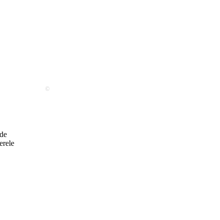
©
 de
erele