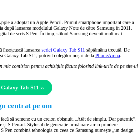
u Apple a adoptat un Apple Pencil. Primul smartphone important care a
 abia după lansarea modelului Galaxy Note de către Samsung în 2011,
igital de scris S Pen. În timp, stiloul Samsung devenit mult mai
ă însoțească lansarea
seriei Galaxy Tab S11
săptămâna trecută. De
n și Galaxy Tab S11, potrivit colegilor noștri de la
PhoneArena
.
n mic comision pentru achizițiile făcute folosind link-urile de pe site-ul
 Galaxy Tab S11 ››
gn centrat pe om
 facă să semene cu un creion obișnuit. „Atât de simplu. Dar puternic”,
 și S Pen-ul. Stylusul de generație următoare are o prindere
 S Pen combină tehnologia cu ceea ce Samsung numește „un design