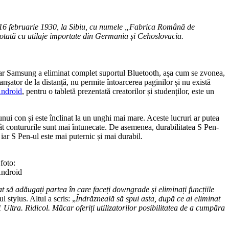
e 16 februarie 1930, la Sibiu, cu numele „Fabrica Română de
dotată cu utilaje importate din Germania și Cehoslovacia.
ar Samsung a eliminat complet suportul Bluetooth, așa cum se zvonea,
nșator de la distanță, nu permite întoarcerea paginilor și nu există
ndroid
, pentru o tabletă prezentată creatorilor și studenților, este un
nui con și este înclinat la un unghi mai mare. Aceste lucruri ar putea
atât contururile sunt mai întunecate. De asemenea, durabilitatea S Pen-
iar S Pen-ul este mai puternic și mai durabil.
foto:
ndroid
tat să adăugați partea în care faceți downgrade și eliminați funcțiile
l stylus. Altul a scris: „
Îndrăzneală să spui asta, după ce ai eliminat
ltra. Ridicol. Măcar oferiți utilizatorilor posibilitatea de a cumpăra