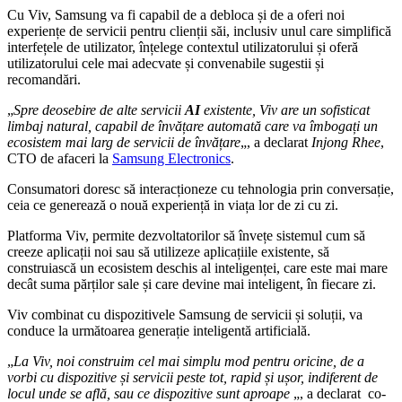
Cu Viv, Samsung va fi capabil de a debloca și de a oferi noi
experiențe de servicii pentru clienții săi, inclusiv unul care simplifică
interfețele de utilizator, înțelege contextul utilizatorului și oferă
utilizatorului cele mai adecvate și convenabile sugestii și
recomandări.
„
Spre deosebire de alte servicii
AI
existente, Viv are un sofisticat
limbaj natural, capabil de învățare automată care va îmbogați un
ecosistem mai larg de servicii de învățare
„, a declarat
Injong Rhee
,
CTO de afaceri la
Samsung Electronics
.
Consumatori doresc să interacționeze cu tehnologia prin conversație,
ceia ce generează o nouă experiență in viața lor de zi cu zi.
Platforma Viv, permite dezvoltatorilor să învețe sistemul cum să
creeze aplicații noi sau să utilizeze aplicațiile existente, să
construiască un ecosistem deschis al inteligenței, care este mai mare
decât suma părților sale și care devine mai inteligent, în fiecare zi.
Viv combinat cu dispozitivele Samsung de servicii și soluții, va
conduce la următoarea generație inteligentă artificială.
„
La Viv, noi construim cel mai simplu mod pentru oricine, de a
vorbi cu dispozitive și servicii peste tot, rapid și ușor, indiferent de
locul unde se află, sau ce dispozitive sunt aproape
„, a declarat co-