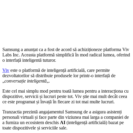
Samsung a anunțat ca a fost de acord să achiziționeze platforma Viv
Labs Inc. Aceasta platformă simplifică în mod radical lumea, oferind
o interfață inteligentă tuturor.
Viv
este o platformă de inteligență artificială, care permite
dezvoltatorilor să distribuie produsele lor printr-o interfață de
„
conversație inteligentă
„.
Este cel mai simplu mod pentru toată lumea pentru a interacționa cu
dispozitive, servicii și lucruri peste tot. Viv știe mai mult decât ceea
ce este programat și învață în fiecare zi tot mai multe lucruri.
Tranzactia prezintă angajamentul Samsung de a asigura asistenți
personali virtuali și face parte din viziunea mai larga a companiei de
a furniza un ecosistem deschis
AI
(inteligență artificială) bazat pe
toate dispozitivele și serviciile sale.