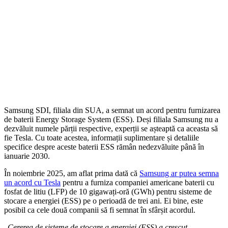
Samsung SDI, filiala din SUA, a semnat un acord pentru furnizarea
de baterii Energy Storage System (ESS). Deși filiala Samsung nu a
dezvăluit numele părții respective, experții se așteaptă ca aceasta să
fie Tesla. Cu toate acestea, informații suplimentare și detaliile
specifice despre aceste baterii ESS rămân nedezvăluite până în
ianuarie 2030.
În noiembrie 2025, am aflat prima dată că
Samsung ar putea semna
un acord cu Tesla
pentru a furniza companiei americane baterii cu
fosfat de litiu (LFP) de 10 gigawați-oră (GWh) pentru sisteme de
stocare a energiei (ESS) pe o perioadă de trei ani. Ei bine, este
posibil ca cele două companii să fi semnat în sfârșit acordul.
„
Cererea de sisteme de stocare a energiei (ESS) a crescut