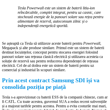
Tesla Powerwall este un sistem de baterii litiu-ion
reîncărcabile, complet integrat, pentru uz casnic, care
stochează energie de la panouri solare sau rețea pentru
alimentare de rezervă, autoconsum zilnic și o
independență energetică sporită.
Se așteaptă ca Tesla să utilizeze aceste baterii pentru
Powerwall
,
Megapack și alte produse similare. Primul este un sistem de baterii
destinat locuințelor, conceput pentru stocarea energiei folosind
panouri solare sau rețeaua clasică electrică și utilizarea acesteia ca
soluție de rezervă sau pentru reducerea dependenței de rețeaua
electrică. Cel de-al doilea este un sistem de baterii pentru uz
comercial și industrial în scopuri similare.
Prin acest contract Samsung SDI își va
consolida poziția pe piață
Tesla s-a aprovizionat cu baterii ESS de la companii chineze, cum ar
fi CATL. Cu toate acestea, guvernul SUA a redus recent subvențiile
și a majorat tarifele pentru acestea. Pentru a evita costurile mai mari,