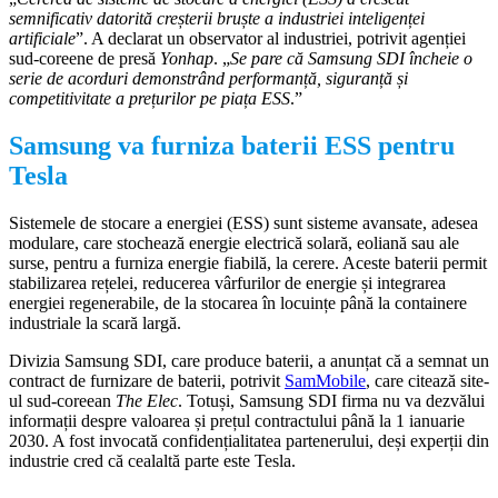
semnificativ datorită creșterii bruște a industriei inteligenței
artificiale
”. A declarat un observator al industriei, potrivit agenției
sud-coreene de presă
Yonhap
. „
Se pare că Samsung SDI încheie o
serie de acorduri demonstrând performanță, siguranță și
competitivitate a prețurilor pe piața ESS
.”
Samsung va furniza baterii ESS pentru
Tesla
Sistemele de stocare a energiei (ESS) sunt sisteme avansate, adesea
modulare, care stochează energie electrică solară, eoliană sau ale
surse, pentru a furniza energie fiabilă, la cerere. Aceste baterii permit
stabilizarea rețelei, reducerea vârfurilor de energie și integrarea
energiei regenerabile, de la stocarea în locuințe până la containere
industriale la scară largă.
Divizia Samsung SDI, care produce baterii, a anunțat că a semnat un
contract de furnizare de baterii, potrivit
SamMobile
, care citează site-
ul sud-coreean
The Elec
. Totuși, Samsung SDI firma nu va dezvălui
informații despre valoarea și prețul contractului până la 1 ianuarie
2030. A fost invocată confidențialitatea partenerului, deși experții din
industrie cred că cealaltă parte este Tesla.