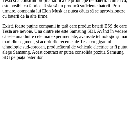
Tesla și-a construit propria fabrică de producție de baterii. Numai că,
este posibil ca fabrica Tesla să nu producă suficiente baterii. Prin
urmare, compania lui Elon Musk ar putea căuta să se aprovizioneze
cu baterii de la alte firme.
Există foarte puține companii în țară care produc baterii ESS de care
Tesla are nevoie. Una dintre ele este Samsung SDI. Având în vedere
că este una dintre cele mai experimentate, avansate tehnologic și mai
mari din segment, și acordurile recente ale Tesla cu gigantul
tehnologic sud-coreean, producătorul de vehicule electrice ar fi putut
alege Samsung. Acest contract ar putea consolida poziția Samsung
SDI pe piața bateriilor.