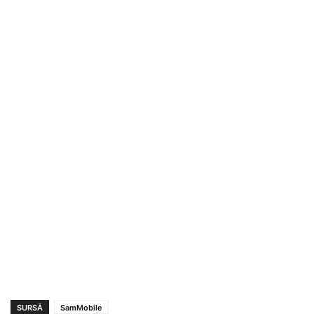
SURSĂ
SamMobile