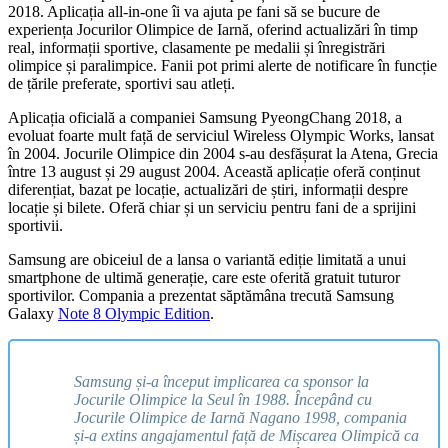
2018. Aplicația all-in-one îi va ajuta pe fani să se bucure de
experiența Jocurilor Olimpice de Iarnă, oferind actualizări în timp
real, informații sportive, clasamente pe medalii și înregistrări
olimpice și paralimpice. Fanii pot primi alerte de notificare în funcție
de țările preferate, sportivi sau atleți.
Aplicația oficială a companiei Samsung PyeongChang 2018, a
evoluat foarte mult față de serviciul Wireless Olympic Works, lansat
în 2004. Jocurile Olimpice din 2004 s-au desfășurat la Atena, Grecia
între 13 august și 29 august 2004. Această aplicație oferă conținut
diferențiat, bazat pe locație, actualizări de știri, informații despre
locație și bilete. Oferă chiar și un serviciu pentru fani de a sprijini
sportivii.
Samsung are obiceiul de a lansa o variantă ediție limitată a unui
smartphone de ultimă generație, care este oferită gratuit tuturor
sportivilor. Compania a prezentat săptămâna trecută Samsung
Galaxy
Note 8 Olympic Edition
.
Samsung și-a început implicarea ca sponsor la
Jocurile Olimpice la Seul în 1988. Începând cu
Jocurile Olimpice de Iarnă Nagano 1998, compania
și-a extins angajamentul față de Mișcarea Olimpică ca