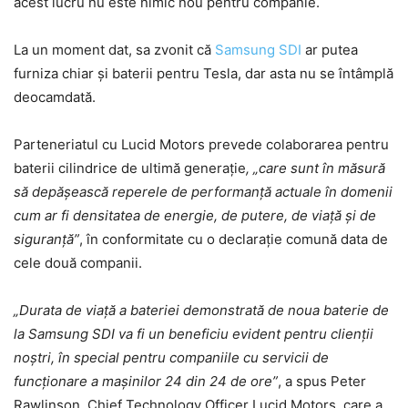
acest lucru nu este nimic nou pentru companie.
La un moment dat, sa zvonit că
Samsung SDI
ar putea
furniza chiar și baterii pentru Tesla, dar asta nu se întâmplă
deocamdată.
Parteneriatul cu Lucid Motors prevede colaborarea pentru
baterii cilindrice de ultimă generație
, „care sunt în măsură
să depășească reperele de performanță actuale în domenii
cum ar fi densitatea de energie, de putere, de viață și de
siguranță”
, în conformitate cu o declarație comună data de
cele două companii.
„Durata de viață a bateriei demonstrată de noua baterie de
la Samsung SDI va fi un beneficiu evident pentru clienții
noștri, în special pentru companiile cu servicii de
funcționare a mașinilor 24 din 24 de ore”
, a spus Peter
Rawlinson, Chief Technology Officer Lucid Motors, care a