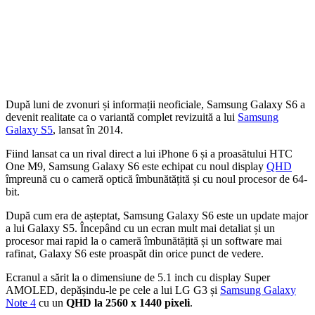
După luni de zvonuri și informații neoficiale, Samsung Galaxy S6 a
devenit realitate ca o variantă complet revizuită a lui
Samsung
Galaxy S5
, lansat în 2014.
Fiind lansat ca un rival direct a lui iPhone 6 și a proasătului HTC
One M9, Samsung Galaxy S6 este echipat cu noul display
QHD
împreună cu o cameră optică îmbunătățită și cu noul procesor de 64-
bit.
După cum era de așteptat, Samsung Galaxy S6 este un update major
a lui Galaxy S5. Începând cu un ecran mult mai detaliat și un
procesor mai rapid la o cameră îmbunătățită și un software mai
rafinat, Galaxy S6 este proaspăt din orice punct de vedere.
Ecranul a sărit la o dimensiune de 5.1 inch cu display Super
AMOLED, depășindu-le pe cele a lui LG G3 și
Samsung Galaxy
Note 4
cu un
QHD la 2560 x 1440 pixeli
.