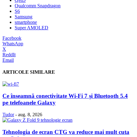
QHD
Qualcomm Snapdragon
S6
Samsung
smartphone
Super AMOLED
Facebook
WhatsApp
X
ReddIt
Email
ARTICOLE SIMILARE
Ce înseamnă conectivitate Wi-Fi 7 și Bluetooth 5.4
pe telefoanele Galaxy
Tudor
-
aug. 8, 2026
Tehnologia de ecran CTG va reduce mai mult cuta