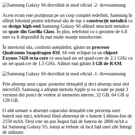
Acest ecran este poziționat pe un corp complet redefinit, Samsung în
sfârșit folosind pentru telefonul său de top o
construcție metalică
cu
un
design high-end
.Samsung Galaxy S6 alătură structurii metalice
un
spate din Gorilla Glass
. În plus, telefonul cu o grosime de 6.8
mm va fi disponibil în mai multe nuanțe translucente.
În interiorul său, conform aștepărilor, găsim un
procesor
Qualcomm Snapdragon 810
. S6 este echipat cu un
chipset
Exynos 7420 octa-core
ce asociază un set quad-core de 2,1 GHz cu
un set quad-cre de 1,5 GHz. Alături mai găsim
3 GB de RAM
.
Prin absența unui capac posterior detașabil și deci absența unui slot
microSD, Samsung a adoptat metoda Apple și va scoate pe piață 3
versiuni din punct de vedere al memoriei interne, 32 GB, 64 GB și
128 GB.
O altă urmare a absenței capacului detașabil este prezența unei
baterii mai mici, telefonul fiind alimentat de o baterie Lithium-Ion de
2550 mAh. Deși este un pas înapoi față de bateria de 2800 mAh a
lui Samsung Galaxy S5, totuși ar trebuie să facă față unei zile întregi
de utilizare.