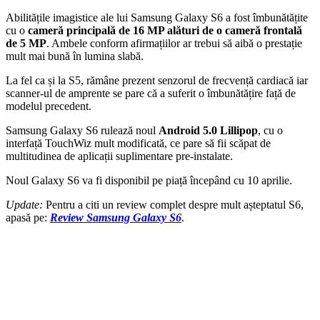
Abilitățile imagistice ale lui Samsung Galaxy S6 a fost îmbunătățite
cu o
cameră principală de
16 MP alături de o cameră frontală
de 5 MP
. Ambele conform afirmațiilor ar trebui să aibă o prestație
mult mai bună în lumina slabă.
La fel ca și la S5, rămâne prezent senzorul de frecvență cardiacă iar
scanner-ul de amprente se pare că a suferit o îmbunătățire față de
modelul precedent.
Samsung Galaxy S6 rulează noul
Android 5.0 Lillipop
, cu o
interfață TouchWiz mult modificată, ce pare să fii scăpat de
multitudinea de aplicații suplimentare pre-instalate.
Noul Galaxy S6 va fi disponibil pe piață începând cu 10 aprilie.
Update:
Pentru a citi un review complet despre mult așteptatul S6,
apasă pe:
Review Samsung Galaxy S6
.