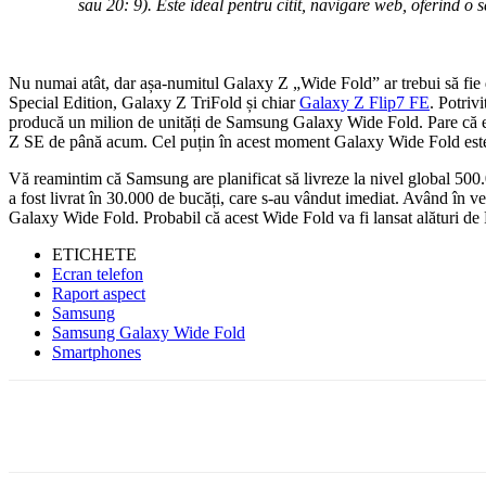
sau 20: 9). Este ideal pentru citit, navigare web, oferind o
Nu numai atât, dar așa-numitul Galaxy Z „Wide Fold” ar trebui să fie 
Special Edition, Galaxy Z TriFold și chiar
Galaxy Z Flip7 FE
. Potriv
producă un milion de unități de Samsung Galaxy Wide Fold. Pare că es
Z SE de până acum. Cel puțin în acest moment Galaxy Wide Fold este c
Vă reamintim că Samsung are planificat să livreze la nivel global 
a fost livrat în 30.000 de bucăți, care s-au vândut imediat. Având în v
Galaxy Wide Fold. Probabil că acest Wide Fold va fi lansat alături de Fo
ETICHETE
Ecran telefon
Raport aspect
Samsung
Samsung Galaxy Wide Fold
Smartphones
Facebook
WhatsApp
X
ReddIt