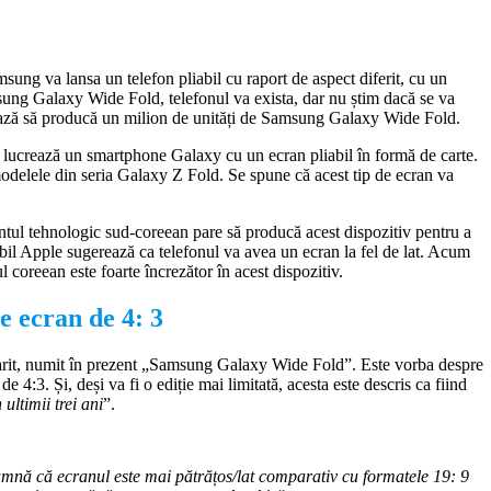
sung va lansa un telefon pliabil cu raport de aspect diferit, cu un
ung Galaxy Wide Fold, telefonul va exista, dar nu știm dacă se va
ează să producă un milion de unități de Samsung Galaxy Wide Fold.
 lucrează un smartphone Galaxy cu un ecran pliabil în formă de carte.
modelele din seria Galaxy Z Fold. Se spune că acest tip de ecran va
l tehnologic sud-coreean pare să producă acest dispozitiv pentru a
abil Apple sugerează ca telefonul va avea un ecran la fel de lat. Acum
oreean este foarte încrezător în acest dispozitiv.
 ecran de 4: 3
arit, numit în prezent „Samsung Galaxy Wide Fold”. Este vorba despre
e 4:3. Și, deși va fi o ediție mai limitată, acesta este descris ca fiind
ultimii trei ani
”.
amnă că ecranul este mai pătrățos/lat comparativ cu formatele 19: 9