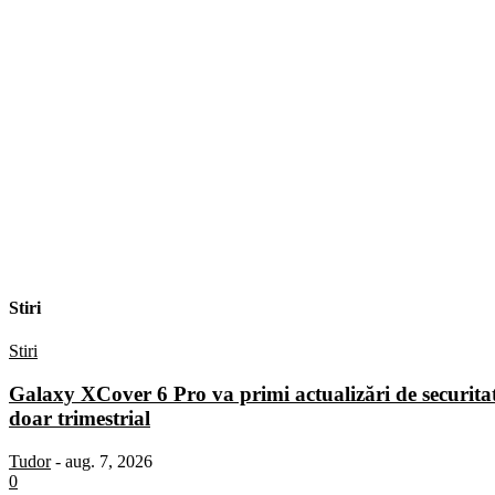
Stiri
Stiri
Galaxy XCover 6 Pro va primi actualizări de securita
doar trimestrial
Tudor
-
aug. 7, 2026
0