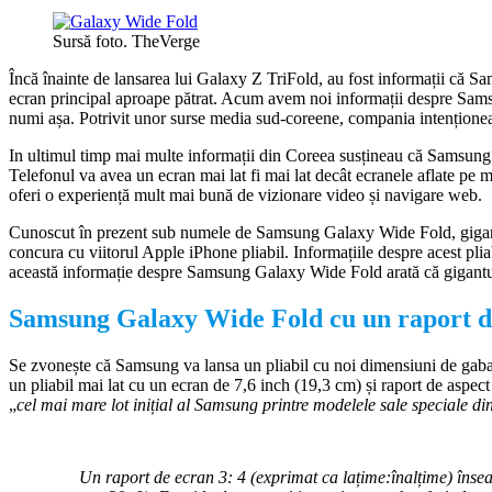
Sursă foto. TheVerge
Încă înainte de lansarea lui Galaxy Z TriFold, au fost informații că Sam
ecran principal aproape pătrat. Acum avem noi informații despre Sams
numi așa. Potrivit unor surse media sud-coreene, compania intențion
In ultimul timp mai multe informații din Coreea susțineau că Samsung
Telefonul va avea un ecran mai lat fi mai lat decât ecranele aflate pe 
oferi o experiență mult mai bună de vizionare video și navigare web.
Cunoscut în prezent sub numele de Samsung Galaxy Wide Fold, gigantu
concura cu viitorul Apple iPhone pliabil. Informațiile despre acest pli
această informație despre Samsung Galaxy Wide Fold arată că gigantul c
Samsung Galaxy Wide Fold cu un raport de
Se zvonește că Samsung va lansa un pliabil cu noi dimensiuni de gab
un pliabil mai lat cu un ecran de 7,6 inch (19,3 cm) și raport de aspect d
„
cel mai mare lot inițial al Samsung printre modelele sale speciale din 
Un raport de ecran 3: 4 (exprimat ca lațime:înalțime) înse