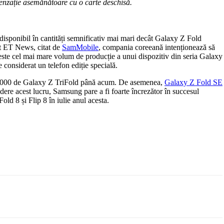
 senzație asemănătoare cu o carte deschisă.
disponibil în cantități semnificativ mai mari decât Galaxy Z Fold
it ET News, citat de
SamMobile
, compania coreeană intenționează să
te cel mai mare volum de producție a unui dispozitiv din seria Galaxy
onsiderat un telefon ediție specială.
500.000 de Galaxy Z TriFold până acum. De asemenea,
Galaxy Z Fold SE
edere acest lucru, Samsung pare a fi foarte încrezător în succesul
ld 8 și Flip 8 în iulie anul acesta.
Email