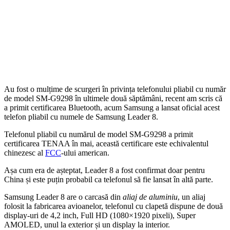
Au fost o mulțime de scurgeri în privința telefonului pliabil cu număr
de model SM-G9298 în ultimele două săptămâni, recent am scris că
a primit certificarea Bluetooth, acum Samsung a lansat oficial acest
telefon pliabil cu numele de Samsung Leader 8.
Telefonul pliabil cu numărul de model SM-G9298 a primit
certificarea TENAA în mai, această certificare este echivalentul
chinezesc al
FCC
-ului american.
Așa cum era de așteptat, Leader 8 a fost confirmat doar pentru
China și este puțin probabil ca telefonul să fie lansat în altă parte.
Samsung Leader 8 are o carcasă din
aliaj de aluminiu
, un aliaj
folosit la fabricarea avioanelor, telefonul cu clapetă dispune de două
display-uri de 4,2 inch, Full HD (1080×1920 pixeli), Super
AMOLED, unul la exterior și un display la interior.