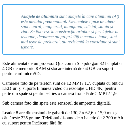
Aliajele de aluminiu
sunt aliajele în care aluminiu (Al)
este metalul predominant. Elementele tipice de aliere
sunt cuprul, magneziul, manganul, siliciul, staniu și
zinc. Se folosesc la construcția aripilor și fuselajelor de
avioane, deoarece au proprietăți mecanice bune, sunt
mai ușor de prelucrat, au rezistență la coroziune și sunt
ușoare.
Este alimentat de un procesor Qualcomm Snapdragon 821 cuplat cu
4 GB de memorie RAM și stocare internă de 64 GB cu suport
pentru card microSD.
Camerele foto de pe telefon sunt de 12 MP f / 1,7, cuplată cu bliț cu
LED-uri și suportă filmarea video cu rezoluție UHD 4K, pentru
parte din spate și pentru selfies o cameră frontală de 5 MP f / 1,9.
Sub camera foto din spate este senzorul de amprentă digitală.
Leader 8 are dimensiuni de gabarit de 130,2 x 62,6 x 15,9 mm și
cântărește 235 grame. Telefonul dispune de o baterie de 2.300 mAh
cu suport pentru încărcare fără fir.